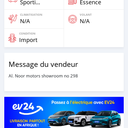
Sportive‒Coupé
Essence
CLIMATISATION
VOLANT
N/A
N/A
CONDITION
Import
Message du vendeur
Al. Noor motors showroom no 298