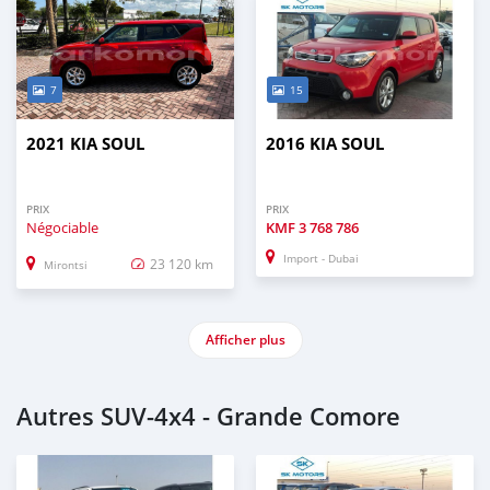
7
15
2021 KIA SOUL
2016 KIA SOUL
PRIX
PRIX
Négociable
KMF
3 768 786
Import - Dubai
23 120 km
Mirontsi
Afficher plus
Autres SUV‒4x4 - Grande Comore