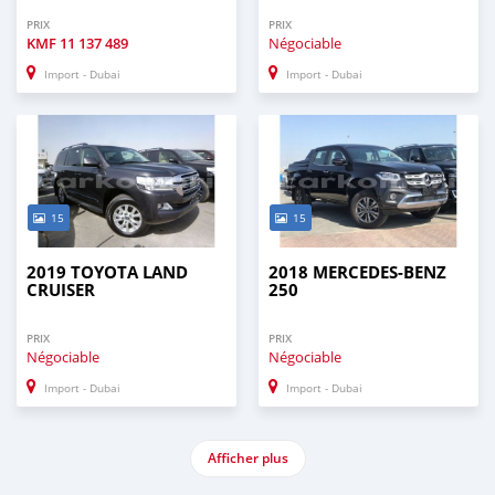
PRIX
PRIX
KMF
11 137 489
Négociable
Import - Dubai
Import - Dubai
15
15
2019 TOYOTA LAND
2018 MERCEDES-BENZ
CRUISER
250
PRIX
PRIX
Négociable
Négociable
Import - Dubai
Import - Dubai
Afficher plus