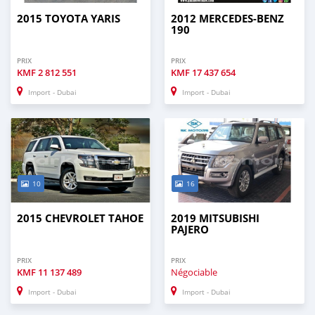
2015 TOYOTA YARIS
2012 MERCEDES-BENZ
190
PRIX
PRIX
KMF
2 812 551
KMF
17 437 654
Import - Dubai
Import - Dubai
10
16
2015 CHEVROLET TAHOE
2019 MITSUBISHI
PAJERO
PRIX
PRIX
KMF
11 137 489
Négociable
Import - Dubai
Import - Dubai