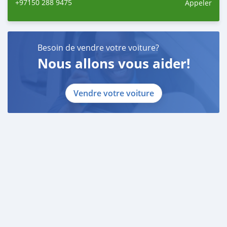
+97150 288 9475
Appeler
Besoin de vendre votre voiture?
Nous allons vous aider!
Vendre votre voiture