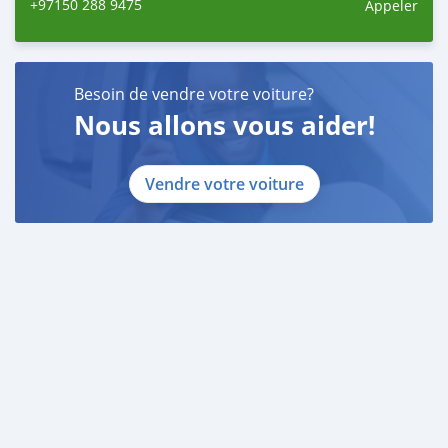
+97150 288 9475
Appeler
Besoin de vendre votre voiture?
Nous allons vous aider!
Vendre votre voiture