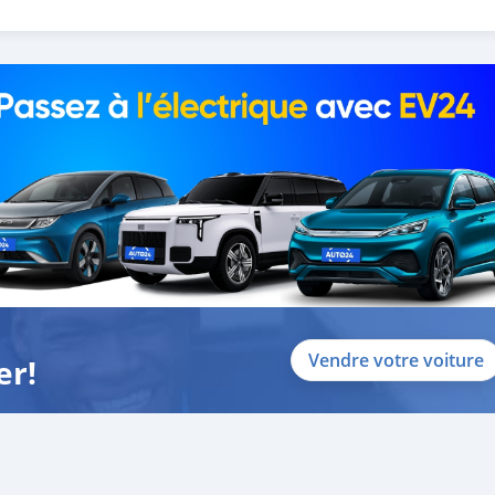
 and we are done with the process.
lients do not have to Travel. And please note, SK Motors is one of
gh emphasize on our customer satisfaction.
ou towards the b
Vendre votre voiture
er!