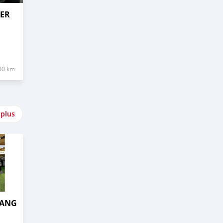
GER
00 km
 plus
TANG