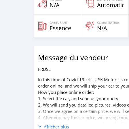
N/A
Automatiqu
CARBURANT
CLIMATISATION
Essence
N/A
Message du vendeur
FRDSL
In this time of Covid-19 crisis, SK Motors is
order online, and we will ship your car to you
How you place online order:
1. Select the car, and send us your query.
2. We will send you detailed pictures, videos 
3. Once we agree on a certain price, we will 
4. After you pay the car price, we arrange yo
5. Post loading your car, we send you the BL 
Afficher plus