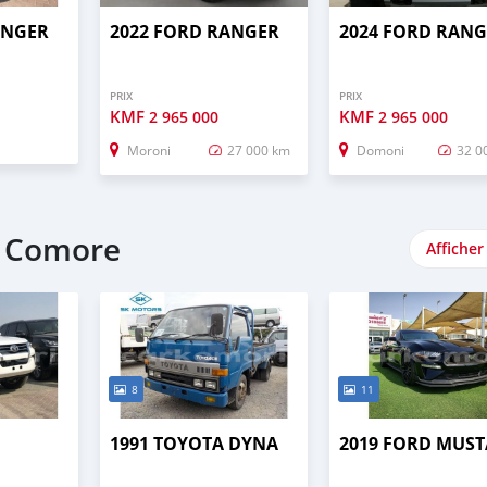
ANGER
2022 FORD RANGER
2024 FORD RAN
PRIX
PRIX
KMF
KMF
2 965 000
2 965 000
Moroni
27 000 km
Domoni
32 0
e Comore
Afficher
8
11
1991 TOYOTA DYNA
2019 FORD MUS