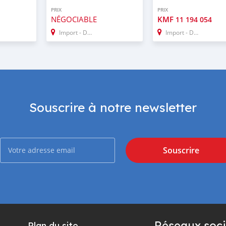
PRIX
PRIX
NÉGOCIABLE
KMF
11 194 054
Import - Dubai
Import - Dubai
Souscrire à notre newsletter
Souscrire
Réseaux soci
Plan du site