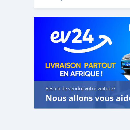
6. Once you receive your car, you confirm us,
We are taking these steps to ensure that our c
leading car exporters in UAE, and we put a hi
We are always here, to help you, and guide y
Besoin de vendre votre voiture?
Nous allons vous aid