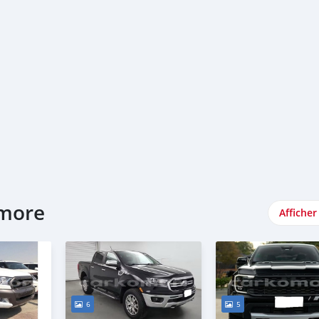
omore
Afficher
6
5