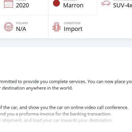
e
2020
Marron
SUV‒4
VOLANT
CONDITION
N/A
Import
 committed to provide you complete services. You can now place yo
r destination anywhere in the world.
of the car, and show you the car on online video call conference.
send you a proforma invoice for the banking transaction.
ur shipment, and load your car towards your destination.
copy confirmation.