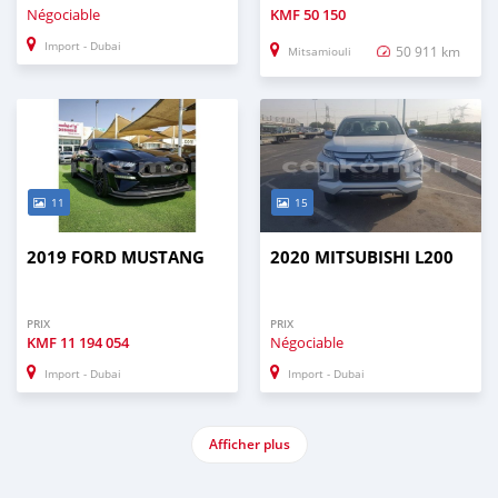
Négociable
KMF
50 150
Import - Dubai
50 911 km
Mitsamiouli
11
15
2019 FORD MUSTANG
2020 MITSUBISHI L200
PRIX
PRIX
KMF
11 194 054
Négociable
Import - Dubai
Import - Dubai
Afficher plus