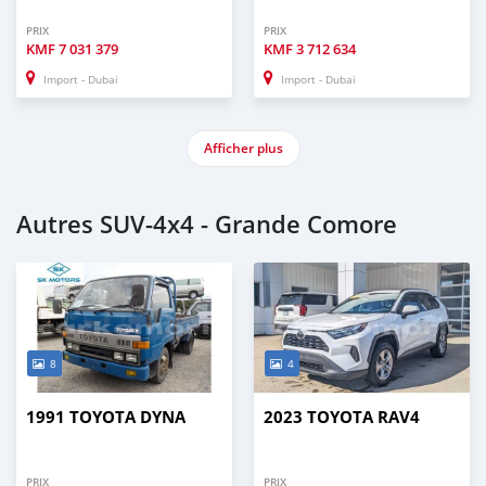
PRIX
PRIX
KMF
7 031 379
KMF
3 712 634
Import - Dubai
Import - Dubai
Afficher plus
Autres SUV‒4x4 - Grande Comore
8
4
1991 TOYOTA DYNA
2023 TOYOTA RAV4
PRIX
PRIX