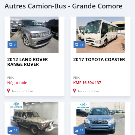
Autres Camion‒Bus - Grande Comore
9
14
2012 LAND ROVER
2017 TOYOTA COASTER
RANGE ROVER
PRIX
PRIX
Négociable
KMF
16 594 137
Import - Dubai
Import - Dubai
12
11