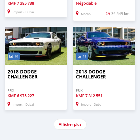
KMF
7 385 738
Négociable
Import - Dubai
36 549 km
Moroni
10
13
2018 DODGE
2018 DODGE
CHALLENGER
CHALLENGER
PRIX
PRIX
KMF
6 975 227
KMF
7 312 551
Import - Dubai
Import - Dubai
Afficher plus