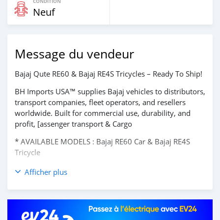
CONDITION
Neuf
Message du vendeur
Bajaj Qute RE60 & Bajaj RE4S Tricycles – Ready To Ship!
BH Imports USA™ supplies Bajaj vehicles to distributors,
transport companies, fleet operators, and resellers
worldwide. Built for commercial use, durability, and
profit, [assenger transport & Cargo
* AVAILABLE MODELS : Bajaj RE60 Car & Bajaj RE4S
Tricycle
* PRICE LIST: Approx. 30% below official Bajaj prices,
Afficher plus
export & bulk reference pricing
🚗 Bajaj Qute RE60 :
Petrol / CNG / LPG: $2,500