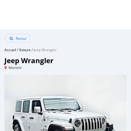
Retour
Accueil
/
Voiture
/
Jeep Wrangler
Jeep Wrangler
Moroni