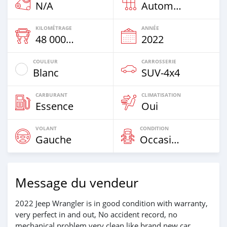
N/A
Automatique
KILOMÉTRAGE
ANNÉE
48 000 Km
2022
COULEUR
CARROSSERIE
Blanc
SUV‒4x4
CARBURANT
CLIMATISATION
Essence
Oui
VOLANT
CONDITION
Gauche
Occasion
Message du vendeur
2022 Jeep Wrangler is in good condition with warranty,
very perfect in and out, No accident record, no
mechanical problem very clean like brand new car.