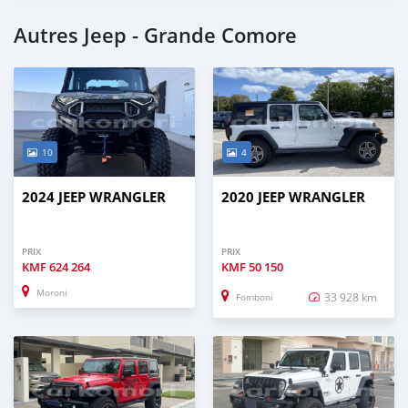
Autres Jeep - Grande Comore
10
4
2024 JEEP WRANGLER
2020 JEEP WRANGLER
PRIX
PRIX
KMF
624 264
KMF
50 150
Moroni
33 928 km
Fomboni