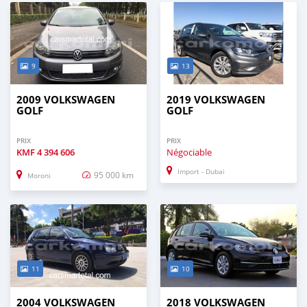
9
13
2009 VOLKSWAGEN
2019 VOLKSWAGEN
GOLF
GOLF
PRIX
PRIX
KMF
4 394 606
Négociable
Import - Dubai
95 000 km
Moroni
11
10
2004 VOLKSWAGEN
2018 VOLKSWAGEN