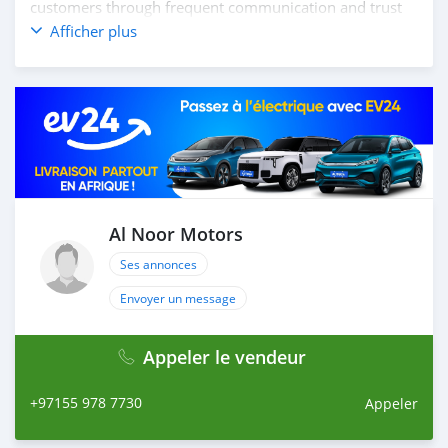
customers through frequent communication and trust
in order to facilitate the completion of a transaction and
Afficher plus
the settlement of any problem on either side.
Thousands of vehicles are available for the customer to
purchase online from Al Noor Motors inventory. We
have a wide range of cars and you can be assured that
you will find the best quality cars here at a good
bargain. If you wish to visit any of our companies
around globe to purchase directly, FOB or CIF rates can
also be negotiated upon request. All the prices are
negotiable and all inquiries are welcome.
Al Noor Motors
SHIPMENT
Ses annonces
We p
Envoyer un message
Appeler le vendeur
+97155 978 7730
Appeler