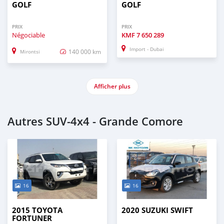
GOLF
GOLF
PRIX
PRIX
Négociable
KMF
7 650 289
Import - Dubai
140 000 km
Mirontsi
Afficher plus
Autres SUV‒4x4 - Grande Comore
16
16
2015 TOYOTA
2020 SUZUKI SWIFT
FORTUNER