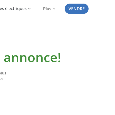
es électriques
Plus
VENDRE
e annonce!
plus
os