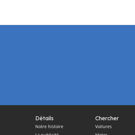
Détails
Chercher
Notre histoire
Voitures
La publicité
Motos