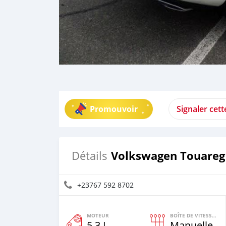
Promouvoir
Signaler cet
Volkswagen Touareg
Détails
+23767 592 8702
MOTEUR
BOÎTE DE VITESSES
5,3 L
Manuelle