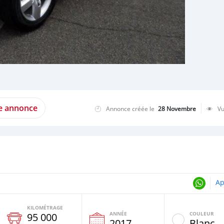
te annonce
Annonce créée le
28 Novembre
V
Ap
KILOMÉTRAGE
ANNÉE
COULEUR
95 000
2017
Blanc