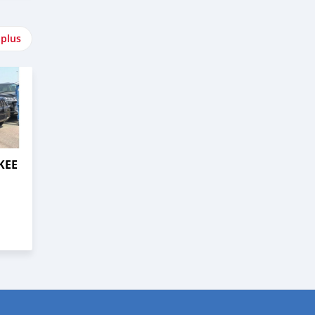
 plus
KEE