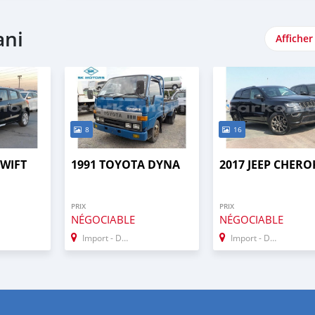
ani
Afficher
8
16
SWIFT
1991 TOYOTA DYNA
2017 JEEP CHERO
PRIX
PRIX
NÉGOCIABLE
NÉGOCIABLE
Import - Dubai
Import - Dubai