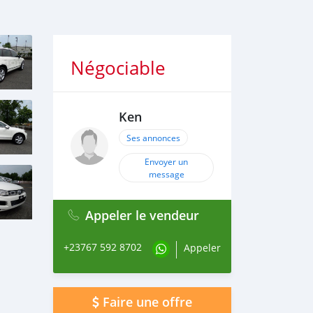
Négociable
Ken
Ses annonces
Envoyer un
message
Appeler le vendeur
+23767 592 8702
Appeler
Faire une offre