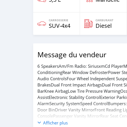
CARROSSERIE
CARBURANT
SUV‒4x4
Diesel
Message du vendeur
6 SpeakersAm/Fm Radio: SiriusxmCd Player
ConditioningRear Window DefrosterPower St
Audio ControlsFour Wheel Independent Suspe
BrakesDual Front Impact AirbagsDual Front 
BarKnee AirbagLow Tire Pressure WarningOcc
AssistElectronic Stability ControlExterior Pa
AlarmSecurity SystemSpeed ControlBumpers:
Door BinDriver Vanity MirrorFront Reading L
ConsolePassenger Vanity MirrorRear Seat Cen
WheelTrip ComputerFront Bucket SeatsFront C
Afficher plus