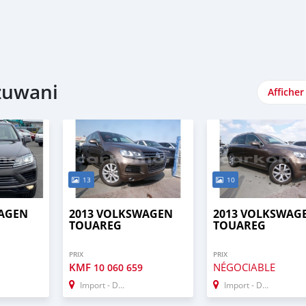
zuwani
Afficher
13
10
WAGEN
2013 VOLKSWAGEN
2013 VOLKSWAG
TOUAREG
TOUAREG
PRIX
PRIX
KMF
NÉGOCIABLE
10 060 659
Import - Dubai
Import - Dubai