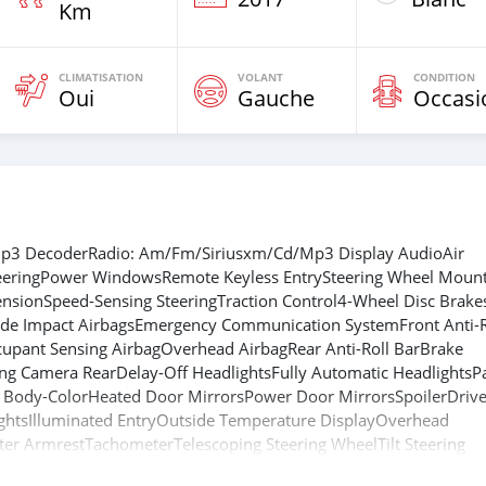
Km
CLIMATISATION
VOLANT
CONDITION
Oui
Gauche
Occasi
Mp3 DecoderRadio: Am/Fm/Siriusxm/Cd/Mp3 Display AudioAir
eeringPower WindowsRemote Keyless EntrySteering Wheel Moun
nsionSpeed-Sensing SteeringTraction Control4-Wheel Disc Brak
Side Impact AirbagsEmergency Communication SystemFront Anti-R
upant Sensing AirbagOverhead AirbagRear Anti-Roll BarBrake
rking Camera RearDelay-Off HeadlightsFully Automatic HeadlightsP
 Body-ColorHeated Door MirrorsPower Door MirrorsSpoilerDrive
ightsIlluminated EntryOutside Temperature DisplayOverhead
ter ArmrestTachometerTelescoping Steering WheelTilt Steering
enter ArmrestSplit