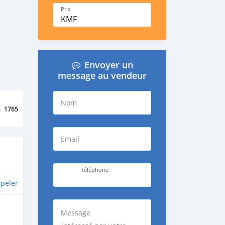
Prix
KMF
Envoyer un
message au vendeur
Nom
u
1765
Email
Téléphone
peler
Message