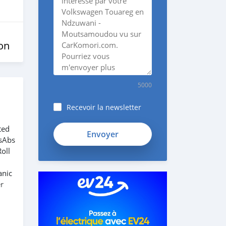
on
5000
Recevoir la newsletter
ted
esAbs
oll
anic
r