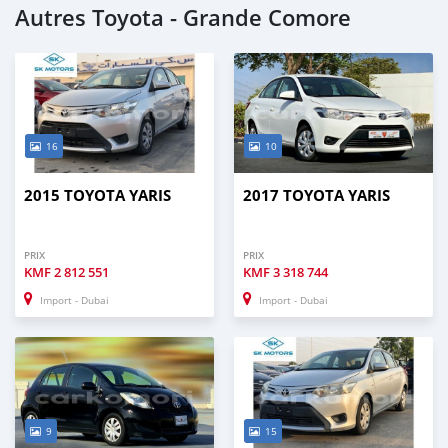
Autres Toyota - Grande Comore
16
10
2015 TOYOTA YARIS
2017 TOYOTA YARIS
PRIX
PRIX
KMF
2 812 551
KMF
3 318 744
Import - Dubai
Import - Dubai
9
15