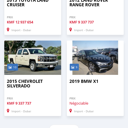
2013 TOYOTA LAND
2012 LAND ROVER
CRUISER
RANGE ROVER
PRIX
PRIX
KMF
12 937 654
KMF
9 337 737
Import - Dubai
Import - Dubai
10
9
2015 CHEVROLET
2019 BMW X1
SILVERADO
PRIX
PRIX
KMF
9 337 737
Négociable
Import - Dubai
Import - Dubai