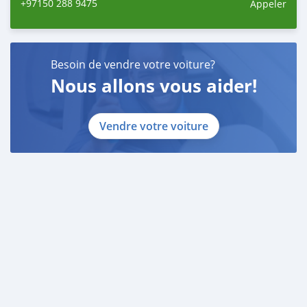
+97150 288 9475
Appeler
Besoin de vendre votre voiture?
Nous allons vous aider!
Vendre votre voiture