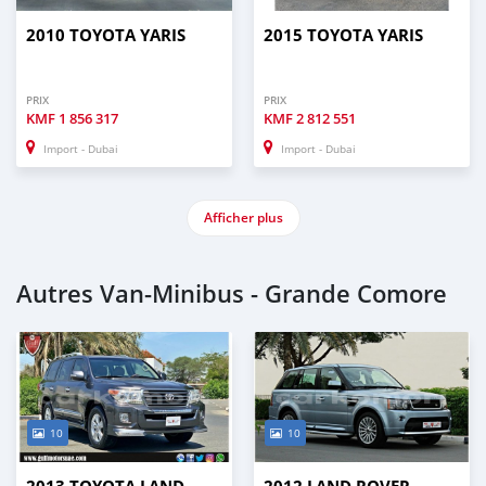
2010 TOYOTA YARIS
2015 TOYOTA YARIS
PRIX
PRIX
KMF
1 856 317
KMF
2 812 551
Import - Dubai
Import - Dubai
Afficher plus
Autres Van‒Minibus - Grande Comore
10
10