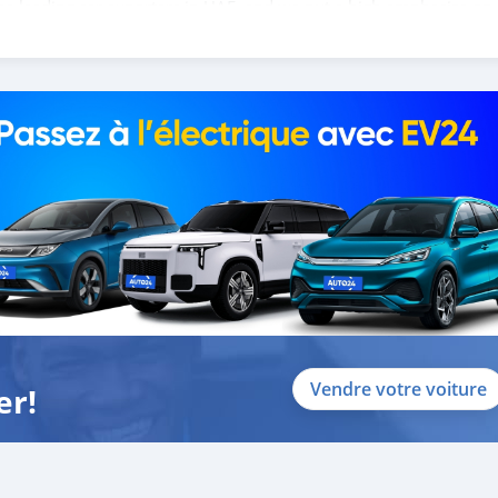
the leading car exporters in UAE, and we put a high emphasize on
 help you, and guide you towards the
Vendre votre voiture
er!