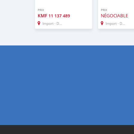
PRIX
PRIX
KMF
NÉGOCIABLE
11 137 489
Import - Dubai
Import - Dubai