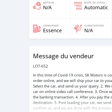
MOTEUR
BOÎTE DE VITESSES
N/A
Automatiqu
CARBURANT
CLIMATISATION
Essence
N/A
Message du vendeur
LOT-652
In this time of Covid-19 crisis, SK Motors is
order online, and we will ship your car to yo
Select the car, and send us your query. 2. We 
car on online video call conference. 3. Once w
the banking transaction. 4. After you pay the
destination. 5. Post loading your car, we sen
confirm us, and we are done with the process.