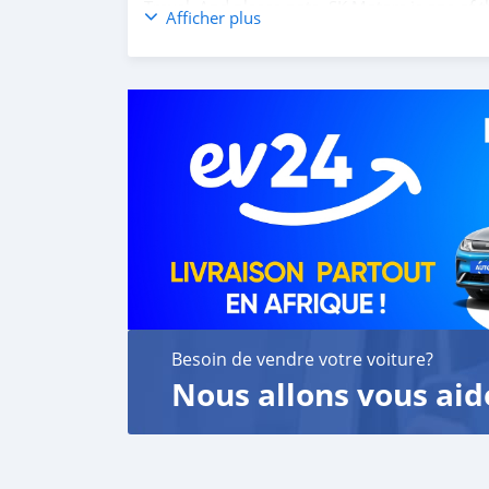
Travel. And please note, SK Motors is one of 
Afficher plus
customer satisfaction. We are always here, to
Besoin de vendre votre voiture?
Nous allons vous aid