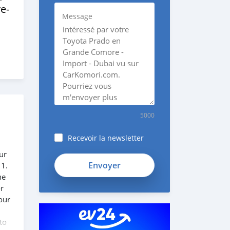
e‒
Message
5000
Recevoir la newsletter
ur
 1.
he
or
our
to