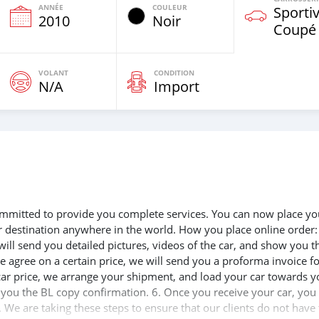
ANNÉE
COULEUR
Sportiv
e
2010
Noir
Coupé
VOLANT
CONDITION
N/A
Import
 committed to provide you complete services. You can now place yo
ur destination anywhere in the world. How you place online order:
will send you detailed pictures, videos of the car, and show you t
e agree on a certain price, we will send you a proforma invoice f
 car price, we arrange your shipment, and load your car towards y
d you the BL copy confirmation. 6. Once you receive your car, you
 We are taking these steps to ensure that our clients do not have 