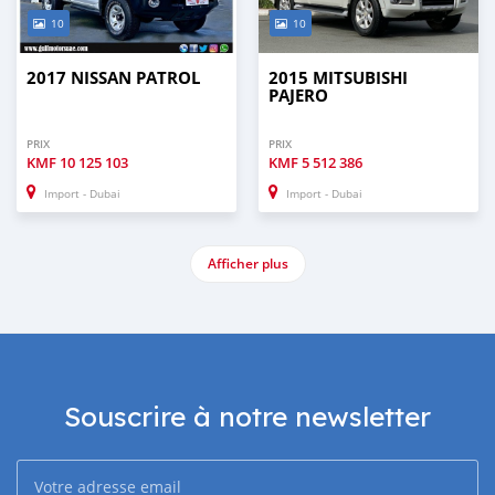
10
10
2017 NISSAN PATROL
2015 MITSUBISHI
PAJERO
PRIX
PRIX
KMF
10 125 103
KMF
5 512 386
Import - Dubai
Import - Dubai
Afficher plus
Souscrire à notre newsletter