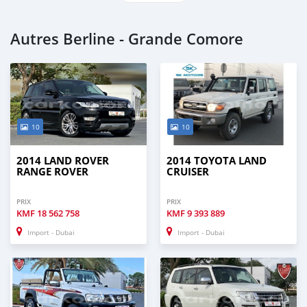
Autres Berline - Grande Comore
10
10
2014 LAND ROVER
2014 TOYOTA LAND
RANGE ROVER
CRUISER
PRIX
PRIX
KMF
18 562 758
KMF
9 393 889
Import - Dubai
Import - Dubai