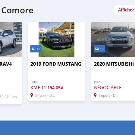
e Comore
Afficher
11
15
 RAV4
2019 FORD MUSTANG
2020 MITSUBISHI
PRIX
PRIX
KMF
NÉGOCIABLE
11 194 054
Import - Dubai
Import - Dubai
50 911 km