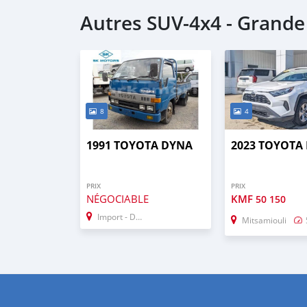
Autres SUV‒4x4 - Grand
8
4
1991 TOYOTA DYNA
2023 TOYOTA
PRIX
PRIX
NÉGOCIABLE
KMF
50 150
Import - Dubai
Mitsamiouli