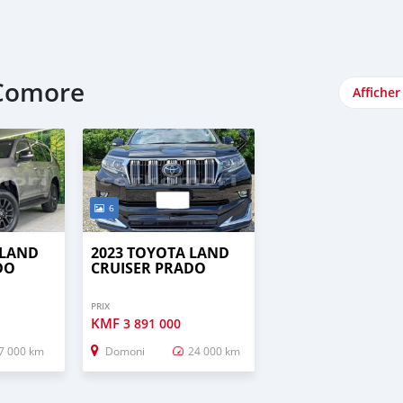
 Comore
Afficher
6
 LAND
2023 TOYOTA LAND
DO
CRUISER PRADO
PRIX
KMF
3 891 000
7 000 km
Domoni
24 000 km