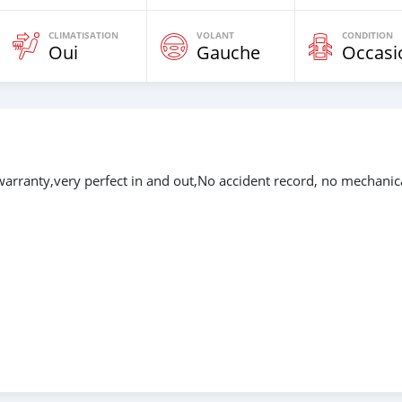
CLIMATISATION
VOLANT
CONDITION
Oui
Gauche
Occasi
warranty,very perfect in and out,No accident record, no mechanic