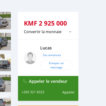
KMF
2 925 000
Convertir la monnaie
Lucas
Ses annonces
Envoyer un
message
Appeler le vendeur
+269 321 8323
Appeler