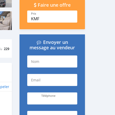
Faire une offre
Prix
KMF
Envoyer un
message au vendeur
Vu
229
Nom
Email
peler
Téléphone