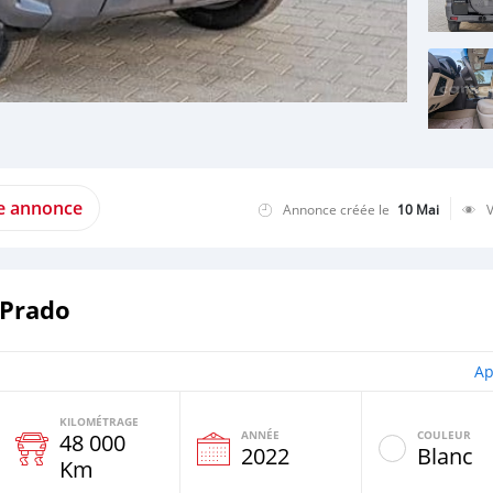
te annonce
Annonce créée le
10 Mai
 Prado
Ap
KILOMÉTRAGE
ANNÉE
COULEUR
48 000
e
2022
Blanc
Km