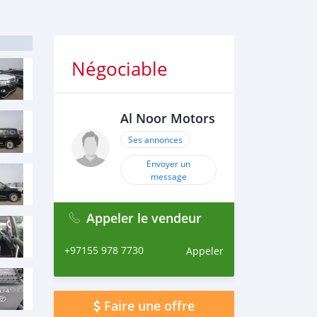
Négociable
Al Noor Motors
Ses annonces
Envoyer un
message
Appeler le vendeur
+97155 978 7730
Appeler
Faire une offre