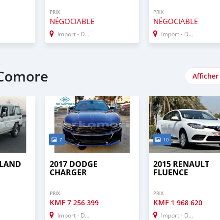
PRIX
PRIX
NÉGOCIABLE
NÉGOCIABLE
Import - Dubai
Import - Dubai
 Comore
Afficher
7
10
 LAND
2017 DODGE
2015 RENAULT
CHARGER
FLUENCE
PRIX
PRIX
KMF
KMF
7 256 399
1 968 620
Import - Dubai
Import - Dubai