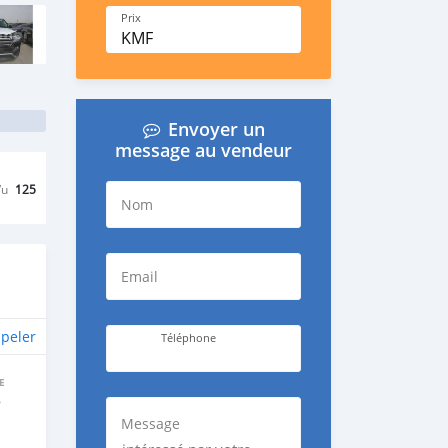
Prix
KMF
Envoyer un
message au vendeur
Vu
125
Nom
Email
peler
Téléphone
E
e
Message