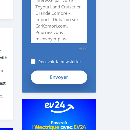
5000
n,
with
Recevoir la newsletter
em
fieB7TyJuo76jeytwghX
est
,
e.