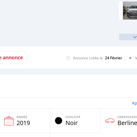
te annonce
Annonce créée le
24 Février
Ap
ANNÉE
COULEUR
CARROSSERI
e
2019
Noir
Berlin