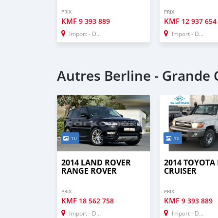
PRIX
PRIX
KMF
KMF
9 393 889
12 937 654
Import - Dubai
Import - Dubai
Autres Berline - Grande
10
10
2014 LAND ROVER
2014 TOYOTA
RANGE ROVER
CRUISER
PRIX
PRIX
KMF
KMF
18 562 758
9 393 889
Import - Dubai
Import - Dubai