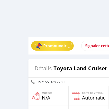
Promouvoir
Signaler cet
Toyota Land Cruiser
Détails
+97155 978 7730
MOTEUR
BOÎTE DE VITESSES
N/A
Automatiqu