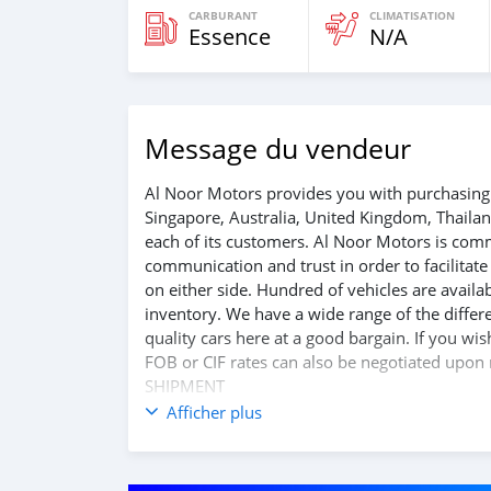
CARBURANT
CLIMATISATION
Essence
N/A
Message du vendeur
Al Noor Motors provides you with purchasing 
Singapore, Australia, United Kingdom, Thaila
each of its customers. Al Noor Motors is com
communication and trust in order to facilitat
on either side. Hundred of vehicles are avail
inventory. We have a wide range of the differe
quality cars here at a good bargain. If you wi
FOB or CIF rates can also be negotiated upon r
SHIPMENT
We provide all logistics services to ensure th
Afficher plus