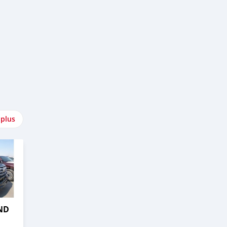
 plus
ND