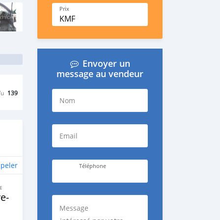
Prix
KMF
Envoyer un
message au vendeur
Vu
139
Nom
Email
peler
Téléphone
E
e‒
Message