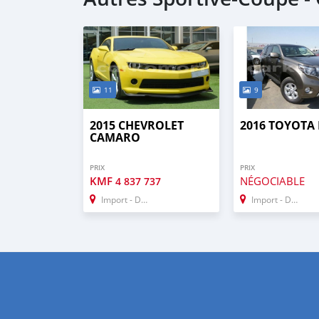
11
9
2015 CHEVROLET
2016 TOYOTA
CAMARO
PRIX
PRIX
KMF
NÉGOCIABLE
4 837 737
Import - Dubai
Import - Dubai