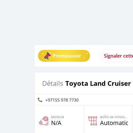
Promouvoir
Signaler cet
Toyota Land Cruiser
Détails
+97155 978 7730
MOTEUR
BOÎTE DE VITESSES
N/A
Automatiqu