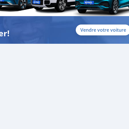
Vendre votre voiture
er!