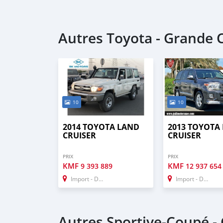
Autres Toyota - Grande
10
10
2014 TOYOTA LAND
2013 TOYOTA
CRUISER
CRUISER
PRIX
PRIX
KMF
KMF
9 393 889
12 937 654
Import - Dubai
Import - Dubai
Autres Sportive‒Coupé 