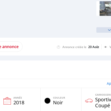
te annonce
Annonce créée le
20 Août
Ap
CARROSSERI
ANNÉE
COULEUR
Sportiv
e
2018
Noir
Coupé