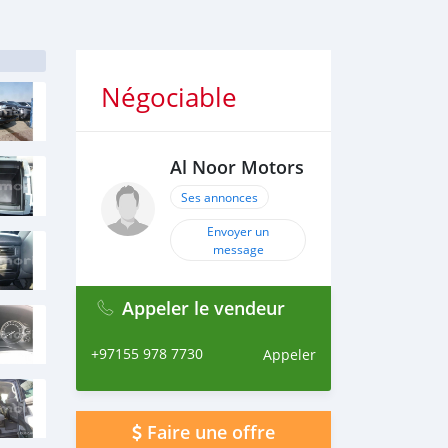
Négociable
Al Noor Motors
Ses annonces
Envoyer un
message
Appeler le vendeur
+97155 978 7730
Appeler
Faire une offre