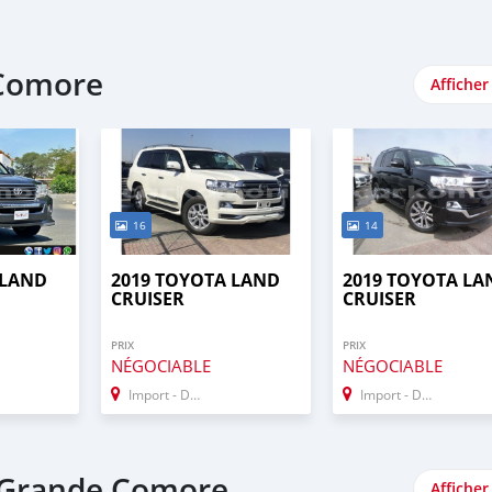
 Comore
Afficher
16
14
 LAND
2019 TOYOTA LAND
2019 TOYOTA LA
CRUISER
CRUISER
PRIX
PRIX
NÉGOCIABLE
NÉGOCIABLE
Import - Dubai
Import - Dubai
- Grande Comore
Afficher