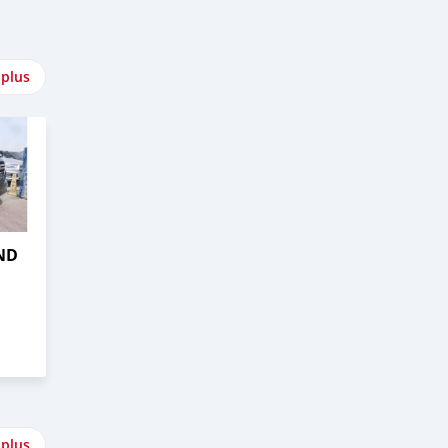
 plus
ND
 plus