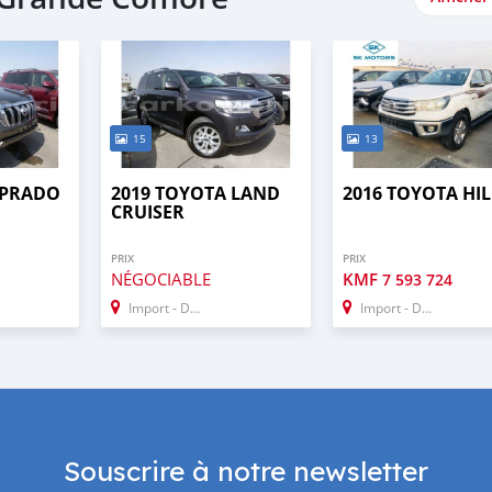
15
13
 PRADO
2019 TOYOTA LAND
2016 TOYOTA HI
CRUISER
PRIX
PRIX
NÉGOCIABLE
KMF
7 593 724
Import - Dubai
Import - Dubai
Souscrire à notre newsletter