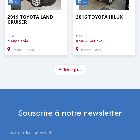
15
13
2019 TOYOTA LAND
2016 TOYOTA HILUX
CRUISER
PRIX
PRIX
Négociable
KMF
7 593 724
Import - Dubai
Import - Dubai
Afficher plus
Souscrire à notre newsletter