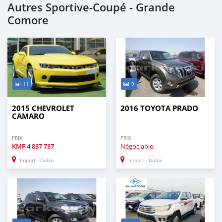
Autres Sportive‒Coupé - Grande
Comore
11
9
2015 CHEVROLET
2016 TOYOTA PRADO
CAMARO
PRIX
PRIX
KMF
4 837 737
Négociable
Import - Dubai
Import - Dubai