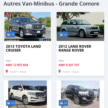
Autres Van‒Minibus - Grande Comore
10
10
2013 TOYOTA LAND
2012 LAND ROVER
CRUISER
RANGE ROVER
PRIX
PRIX
KMF
12 937 654
KMF
9 337 737
Import - Dubai
Import - Dubai
16
14