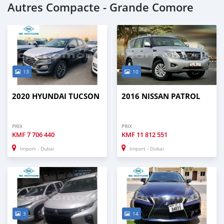
Autres Compacte - Grande Comore
13
10
2020 HYUNDAI TUCSON
2016 NISSAN PATROL
PRIX
PRIX
KMF
7 706 440
KMF
11 812 551
Import - Dubai
Import - Dubai
3
14