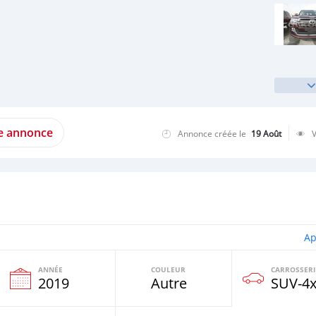
te annonce
Annonce créée le
19 Août
Ap
ANNÉE
COULEUR
CARROSSERI
e
2019
Autre
SUV‒4