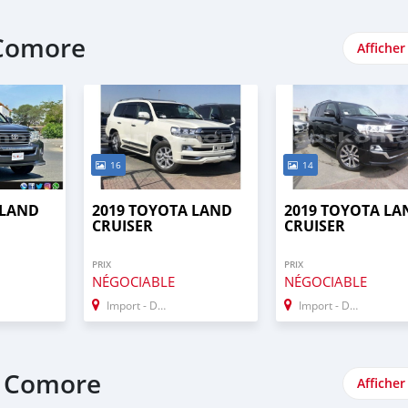
 Comore
Afficher
16
14
 LAND
2019 TOYOTA LAND
2019 TOYOTA LA
CRUISER
CRUISER
PRIX
PRIX
NÉGOCIABLE
NÉGOCIABLE
Import - Dubai
Import - Dubai
e Comore
Afficher