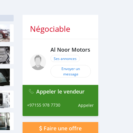
Négociable
Al Noor Motors
Ses annonces
Envoyer un
message
Appeler le vendeur
+97155 978 7730
Appeler
Faire une offre