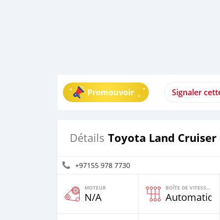
Promouvoir
Signaler cet
Toyota Land Cruiser
Détails
+97155 978 7730
MOTEUR
BOÎTE DE VITESSES
N/A
Automatiqu