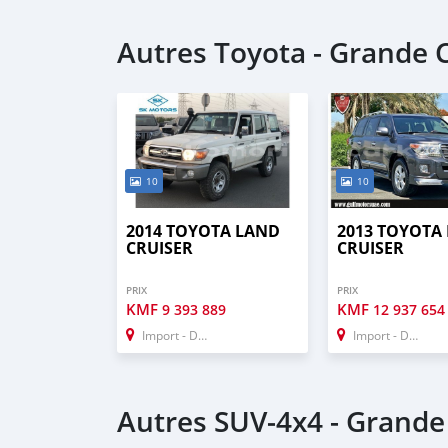
Autres Toyota - Grande
10
10
2014 TOYOTA LAND
2013 TOYOTA
CRUISER
CRUISER
PRIX
PRIX
KMF
KMF
9 393 889
12 937 654
Import - Dubai
Import - Dubai
Autres SUV‒4x4 - Grand