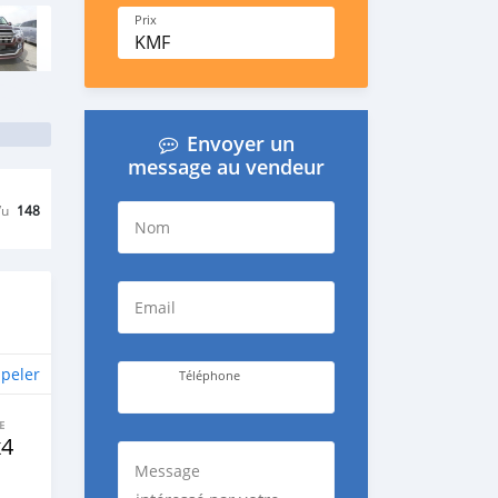
Prix
KMF
Envoyer un
message au vendeur
Vu
148
Nom
Email
peler
Téléphone
E
x4
Message