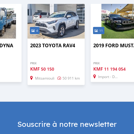
4
11
 DYNA
2023 TOYOTA RAV4
2019 FORD MUS
PRIX
PRIX
KMF
KMF
50 150
11 194 054
Import - Dubai
Mitsamiouli
50 911 km
Souscrire à notre newsletter