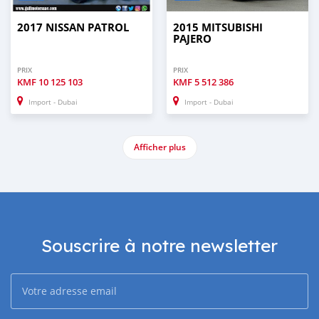
2017 NISSAN PATROL
2015 MITSUBISHI
PAJERO
PRIX
PRIX
KMF
10 125 103
KMF
5 512 386
Import - Dubai
Import - Dubai
Afficher plus
Souscrire à notre newsletter