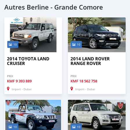
Autres Berline - Grande Comore
10
10
2014 TOYOTA LAND
2014 LAND ROVER
CRUISER
RANGE ROVER
PRIX
PRIX
KMF
9 393 889
KMF
18 562 758
Import - Dubai
Import - Dubai
10
10