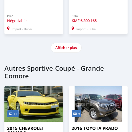
PRIX
PRIX
Négociable
KMF
6 300 165
Import - Dubai
Import - Dubai
Afficher plus
Autres Sportive‒Coupé - Grande
Comore
11
9
2015 CHEVROLET
2016 TOYOTA PRADO