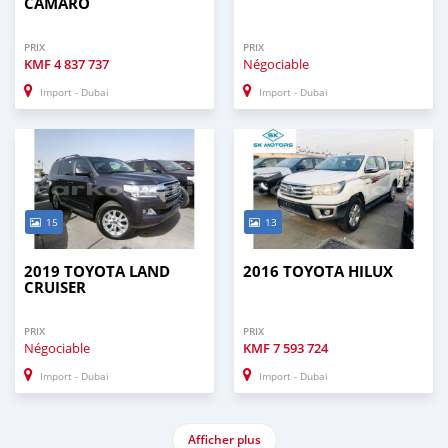
CAMARO
PRIX
PRIX
KMF
4 837 737
Négociable
Import - Dubai
Import - Dubai
15
13
2019 TOYOTA LAND
2016 TOYOTA HILUX
CRUISER
PRIX
PRIX
Négociable
KMF
7 593 724
Import - Dubai
Import - Dubai
Afficher plus