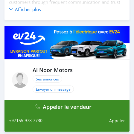
customers through frequent communication and trust
in order to facilitate the completion of a transaction and
Afficher plus
the settlement of any problem on either side.
Thousands of vehicles are available for the customer to
purchase online from Al Noor Motors inventory. We
have a wide range of cars and you can be assured that
you will find the best quality cars here at a good
bargain. If you wish to visit any of our companies
around globe to purchase directly, FOB or CIF rates can
also be negotiated upon request. All the prices are
negotiable and all inquiries are welcome.
Al Noor Motors
Ses annonces
SHIPMENT
We p
Envoyer un message
Appeler le vendeur
+97155 978 7730
Appeler