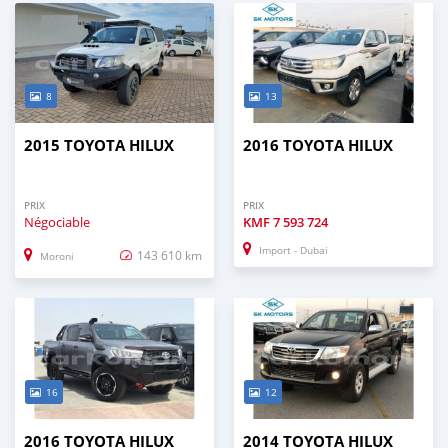
8
13
2015 TOYOTA HILUX
2016 TOYOTA HILUX
PRIX
PRIX
Négociable
KMF
7 593 724
Import - Dubai
143 610 km
Moroni
16
12
2016 TOYOTA HILUX
2014 TOYOTA HILUX