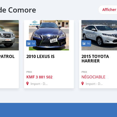
nde Comore
Afficher
14
16
 PATROL
2010 LEXUS IS
2015 TOYOTA
HARRIER
PRIX
PRIX
KMF
NÉGOCIABLE
3 881 502
Import - Dubai
Import - Dubai