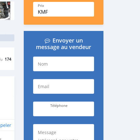
Prix
KMF
Envoyer un
message au vendeur
Vu
174
Nom
Email
Téléphone
peler
Message
E