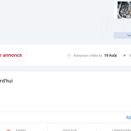
te annonce
Annonce créée le
19 Août
rd'hui
Ap
ANNÉE
COULEUR
CARROSSERI