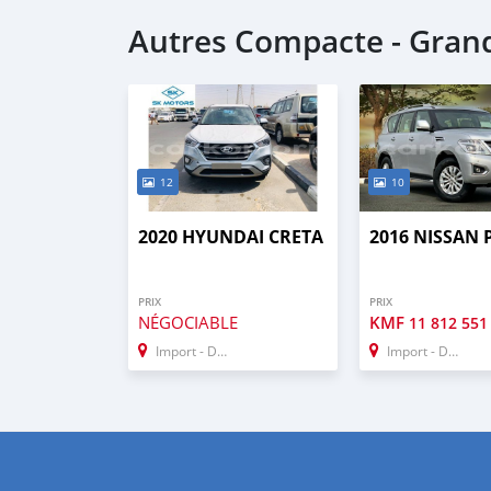
Autres Compacte - Gra
12
10
2020 HYUNDAI CRETA
2016 NISSAN
PRIX
PRIX
NÉGOCIABLE
KMF
11 812 551
Import - Dubai
Import - Dubai