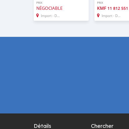
PRIX
PRIX
NÉGOCIABLE
KMF
11 812 551
Import - Dubai
Import - Dubai
Détails
Chercher