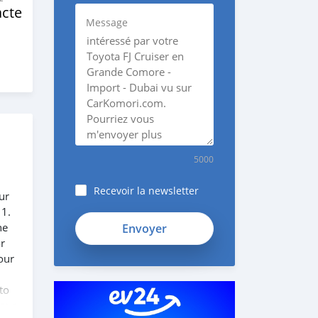
cte
Message
5000
Recevoir la newsletter
ur
 1.
fieB7TyJuo76jeytwghX
he
or
our
to
 our