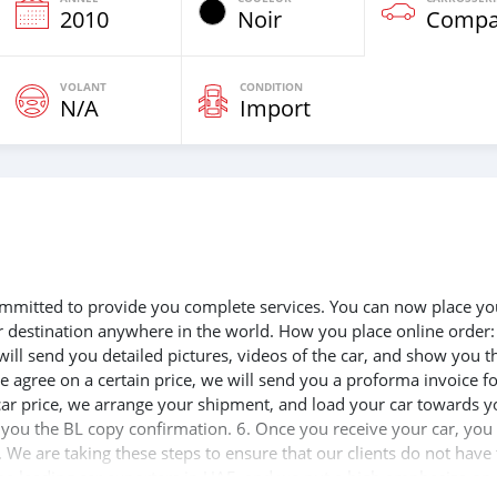
e
2010
Noir
Compa
VOLANT
CONDITION
N/A
Import
 committed to provide you complete services. You can now place yo
ur destination anywhere in the world. How you place online order:
will send you detailed pictures, videos of the car, and show you t
e agree on a certain price, we will send you a proforma invoice f
 car price, we arrange your shipment, and load your car towards y
d you the BL copy confirmation. 6. Once you receive your car, you
 We are taking these steps to ensure that our clients do not have 
the leading car exporters in UAE, and we put a high emphasize on