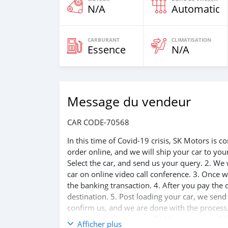
N/A
Automatiqu
CARBURANT
CLIMATISATION
Essence
N/A
Message du vendeur
CAR CODE-70568
In this time of Covid-19 crisis, SK Motors is
order online, and we will ship your car to yo
Select the car, and send us your query. 2. We 
car on online video call conference. 3. Once w
the banking transaction. 4. After you pay the
destination. 5. Post loading your car, we sen
confirm us, and we are done with the process.
Travel. And please note, SK Motors is one of 
Afficher plus