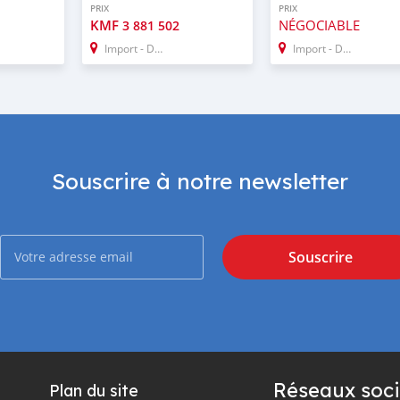
PRIX
PRIX
KMF
NÉGOCIABLE
3 881 502
Import - Dubai
Import - Dubai
Souscrire à notre newsletter
Souscrire
Réseaux soci
Plan du site