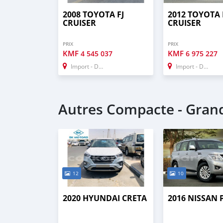
2008 TOYOTA FJ
2012 TOYOTA 
CRUISER
CRUISER
PRIX
PRIX
KMF
KMF
4 545 037
6 975 227
Import - Dubai
Import - Dubai
Autres Compacte - Gra
12
10
2020 HYUNDAI CRETA
2016 NISSAN