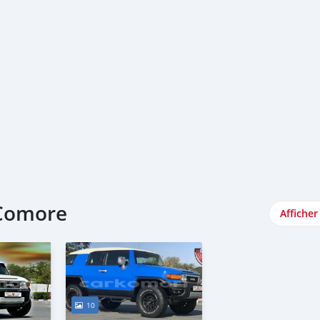
 Comore
Afficher
10