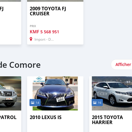
FJ
2009 TOYOTA FJ
CRUISER
PRIX
KMF
5 568 951
Import - Dubai
nde Comore
Afficher
14
16
 PATROL
2010 LEXUS IS
2015 TOYOTA
HARRIER