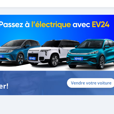
 help you, and guide you towa
Vendre votre voiture
er!