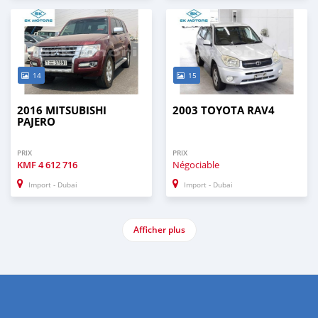
14
15
2016 MITSUBISHI
2003 TOYOTA RAV4
PAJERO
PRIX
PRIX
KMF
4 612 716
Négociable
Import - Dubai
Import - Dubai
Afficher plus