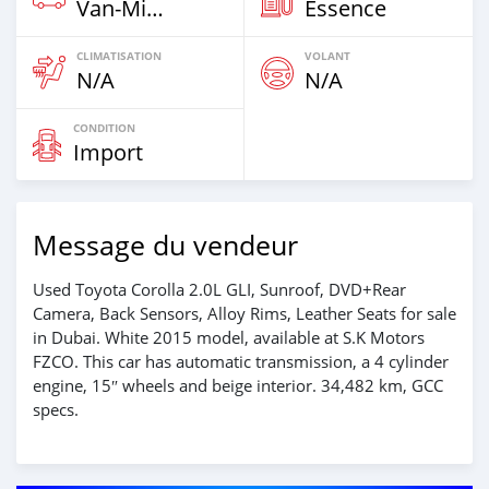
Van‒Minibus
Essence
CLIMATISATION
VOLANT
N/A
N/A
CONDITION
Import
Message du vendeur
Used Toyota Corolla 2.0L GLI, Sunroof, DVD+Rear
Camera, Back Sensors, Alloy Rims, Leather Seats for sale
in Dubai. White 2015 model, available at S.K Motors
FZCO. This car has automatic transmission, a 4 cylinder
engine, 15″ wheels and beige interior. 34,482 km, GCC
specs.