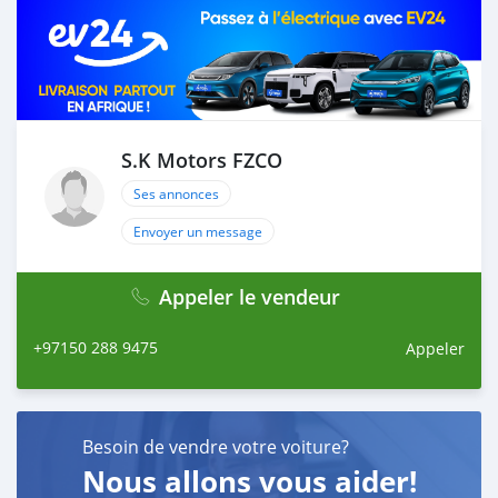
S.K Motors FZCO
Ses annonces
Envoyer un message
Appeler le vendeur
+97150 288 9475
Appeler
Besoin de vendre votre voiture?
Nous allons vous aider!