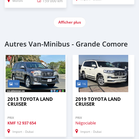
159 000 km
Moroni
Afficher plus
Autres Van‒Minibus - Grande Comore
10
16
2013 TOYOTA LAND
2019 TOYOTA LAND
CRUISER
CRUISER
PRIX
PRIX
KMF
12 937 654
Négociable
Import - Dubai
Import - Dubai