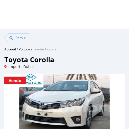
Retour
Accueil
/
Voiture
/
Toyota Corolla
Toyota Corolla
Import - Dubai
Vendu
Vendu
Vendu
Vendu
Vendu
Vendu
Vendu
Vendu
Vendu
Vendu
Vendu
Vendu
Vendu
Vendu
Vendu