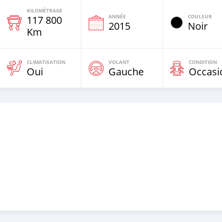
KILOMÉTRAGE
ANNÉE
COULEUR
117 800
e
2015
Noir
Km
CLIMATISATION
VOLANT
CONDITION
Oui
Gauche
Occasi