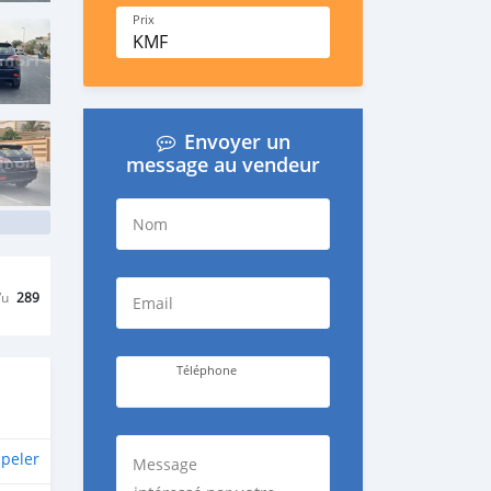
Prix
KMF
Envoyer un
message au vendeur
Nom
Vu
289
Email
Téléphone
peler
Message