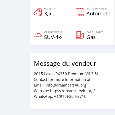
MOTEUR
BOÎTE DE VITESSES
3,5 L
Automatiqu
CARROSSERIE
CARBURANT
SUV‒4x4
Gas
Message du vendeur
2015 Lexus RX350 Premium V6 3.5L.
Contact for more information at.
Email: info@dreamcars4u.org
Website: https://dreamcars4u.org/
WhatsApp: ‪+1(916)-304-2710‬.