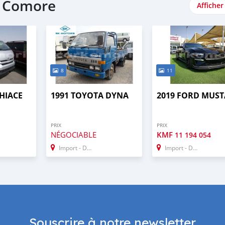
e Comore
Afficher
8
11
HIACE
1991 TOYOTA DYNA
2019 FORD MUS
PRIX
PRIX
NÉGOCIABLE
KMF
11 194 054
Import - Dubai
Import - Dubai
Souscrire à notre newsletter