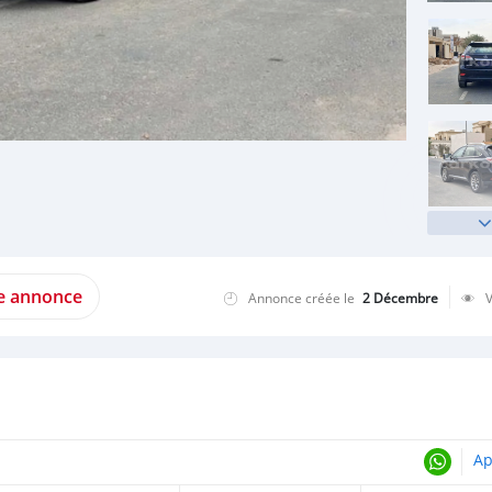
te annonce
Annonce créée le
2 Décembre
Ap