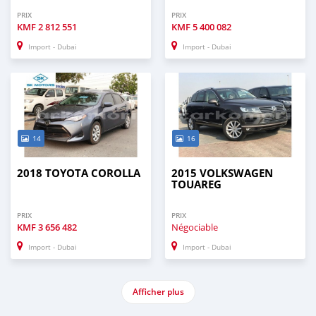
PRIX
PRIX
KMF
2 812 551
KMF
5 400 082
Import - Dubai
Import - Dubai
14
16
2018 TOYOTA COROLLA
2015 VOLKSWAGEN
TOUAREG
PRIX
PRIX
KMF
3 656 482
Négociable
Import - Dubai
Import - Dubai
Afficher plus