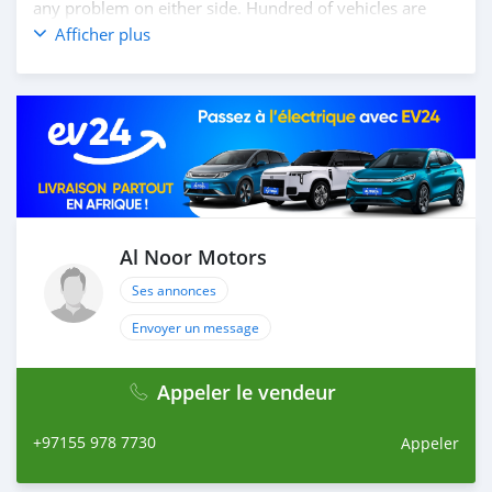
any problem on either side. Hundred of vehicles are
available for the customer to purchase online from Al
Afficher plus
Noor Motors inventory. We have a wide range of the
different models of cars and you can be assured that
you will find the best quality cars here at a good
bargain. If you wish to visit any of our companies
around globe to purchase directly, FOB or CIF rates can
also be negotiated upon request. All the prices are
negotiable and all inquiries are welcome.
SHIPMENT
We provide all logistics services to ensure that you get
Al Noor Motors
your dream cars delivered to your doorstep i
Ses annonces
Envoyer un message
Appeler le vendeur
+97155 978 7730
Appeler