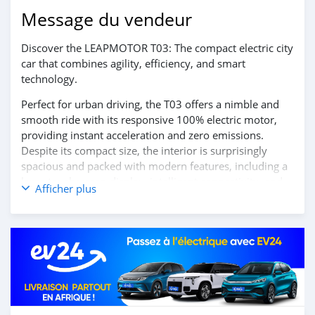
Message du vendeur
Discover the LEAPMOTOR T03: The compact electric city
car that combines agility, efficiency, and smart
technology.
Perfect for urban driving, the T03 offers a nimble and
smooth ride with its responsive 100% electric motor,
providing instant acceleration and zero emissions.
Despite its compact size, the interior is surprisingly
spacious and packed with modern features, including a
large touchscreen display, intelligent connectivity, and
Afficher plus
advanced driver-assistance systems to make every
journey safer and more convenient.
Experience the perfect blend of practicality and
innovation with the LEAPMOTOR T03.
Contact us today to learn more and schedule your test
drive!