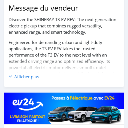
Message du vendeur
Discover the SHINERAY T3 EV REV: The next-generation
electric pickup that combines rugged versatility,
enhanced range, and smart technology.
Engineered for demanding urban and light-duty
applications, the T3 EV REV takes the trusted
performance of the T3 EV to the next level with an
extended driving range and optimized efficiency. Its
powerful all-electric motor delivers smooth, quiet
acceleration with zero emissions, while the reinforced
Afficher plus
flatbed and spacious cabin offer practicality and
comfort. Equipped with modern connectivity, intelligent
driver-assistance features, and robust safety systems,
the T3 EV REV is designed to keep your business moving
forward sustainably.
Experience the advanced, eco-friendly solution that
redefines utility driving — the SHINERAY T3 EV REV.