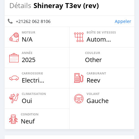
Shineray T3ev (rev)
Détails
+21262 062 8106
Appeler
MOTEUR
BOÎTE DE VITESSES
N/A
Automatique
ANNÉE
COULEUR
2025
Other
CARROSSERIE
CARBURANT
Electric EV
Reev
CLIMATISATION
VOLANT
Oui
Gauche
CONDITION
Neuf