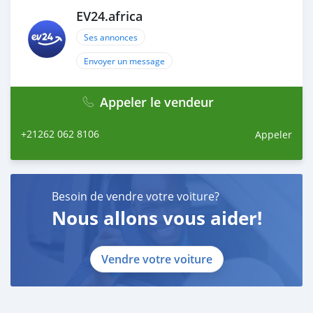
Contact us today to learn more and schedule your test
drive!
EV24.africa
Ses annonces
Envoyer un message
Appeler le vendeur
+21262 062 8106
Appeler
Besoin de vendre votre voiture?
Nous allons vous aider!
Vendre votre voiture