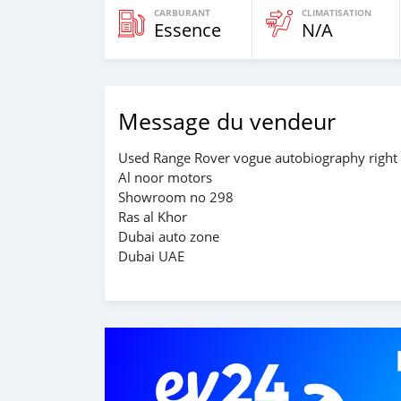
CARBURANT
CLIMATISATION
Essence
N/A
Message du vendeur
Used Range Rover vogue autobiography right h
Al noor motors
Showroom no 298
Ras al Khor
Dubai auto zone
Dubai UAE