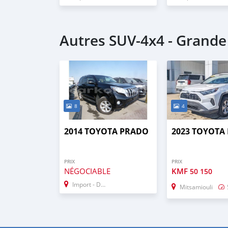
Autres SUV‒4x4 - Grand
8
4
2014 TOYOTA PRADO
2023 TOYOTA
PRIX
PRIX
NÉGOCIABLE
KMF
50 150
Import - Dubai
Mitsamiouli