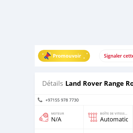
Promouvoir
Signaler cet
Land Rover Range R
Détails
+97155 978 7730
MOTEUR
BOÎTE DE VITESSES
N/A
Automatiqu