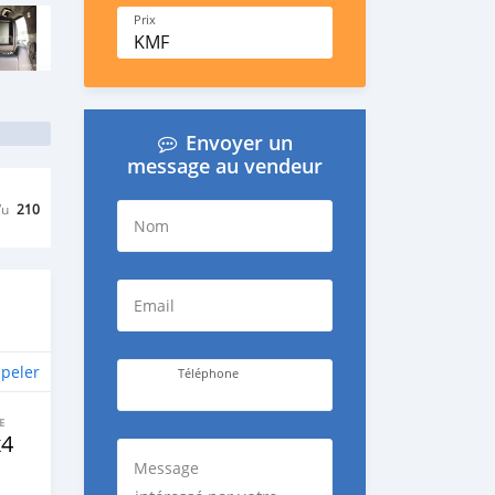
Prix
KMF
Envoyer un
message au vendeur
Vu
210
Nom
Email
peler
Téléphone
E
x4
Message