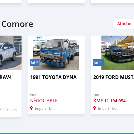
e Comore
Afficher
8
11
 RAV4
1991 TOYOTA DYNA
2019 FORD MUS
PRIX
PRIX
NÉGOCIABLE
KMF
11 194 054
Import - Dubai
Import - Dubai
50 911 km