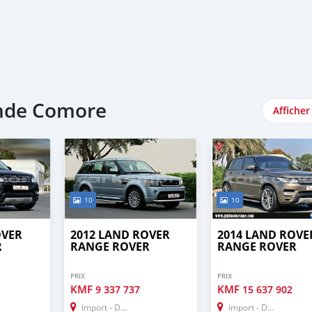
ande Comore
Afficher
10
10
OVER
2012 LAND ROVER
2014 LAND ROVE
R
RANGE ROVER
RANGE ROVER
PRIX
PRIX
KMF
KMF
9 337 737
15 637 902
Import - Dubai
Import - Dubai