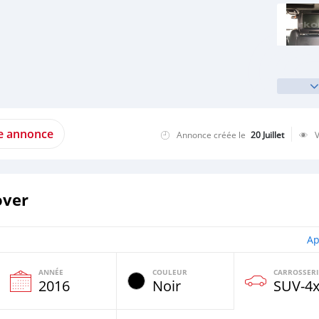
te annonce
Annonce créée le
20 Juillet
over
Ap
ANNÉE
COULEUR
CARROSSERI
e
2016
Noir
SUV‒4