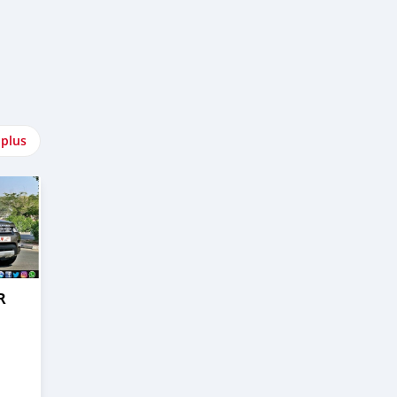
 plus
R