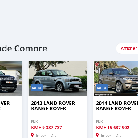
ande Comore
Afficher
10
10
OVER
2012 LAND ROVER
2014 LAND ROVE
R
RANGE ROVER
RANGE ROVER
PRIX
PRIX
KMF
KMF
9 337 737
15 637 902
Import - Dubai
Import - Dubai