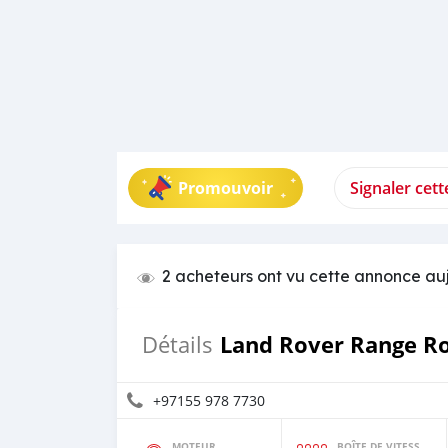
Promouvoir
Signaler cet
2 acheteurs ont vu cette annonce au
Land Rover Range R
Détails
+97155 978 7730
MOTEUR
BOÎTE DE VITESSES