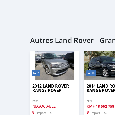
Autres Land Rover - Gr
9
10
2012 LAND ROVER
2014 LAND R
RANGE ROVER
RANGE ROVE
PRIX
PRIX
NÉGOCIABLE
KMF
18 562 758
Import - Dubai
Import - Dubai