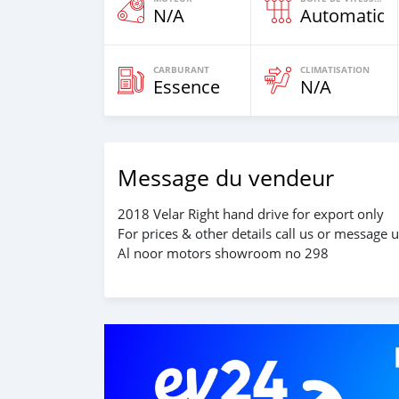
N/A
Automatiqu
CARBURANT
CLIMATISATION
Essence
N/A
Message du vendeur
2018 Velar Right hand drive for export only
For prices & other details call us or message 
Al noor motors showroom no 298