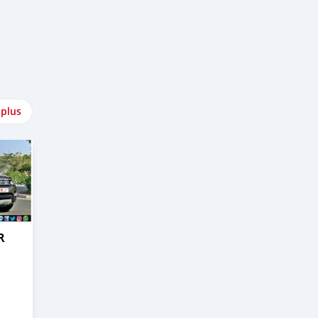
 plus
R