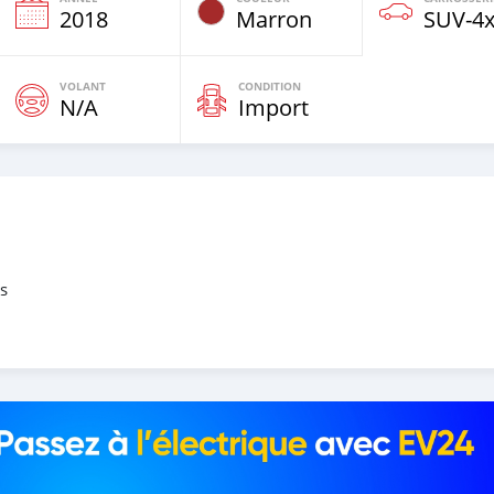
e
2018
Marron
SUV‒4
VOLANT
CONDITION
N/A
Import
us