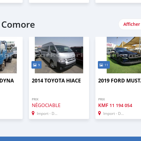
e Comore
Afficher
9
11
 DYNA
2014 TOYOTA HIACE
2019 FORD MUS
PRIX
PRIX
NÉGOCIABLE
KMF
11 194 054
Import - Dubai
Import - Dubai