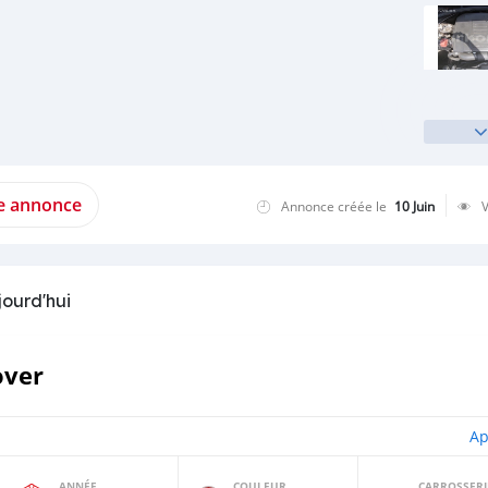
te annonce
Annonce créée le
10 Juin
jourd'hui
over
Ap
ANNÉE
COULEUR
CARROSSERI