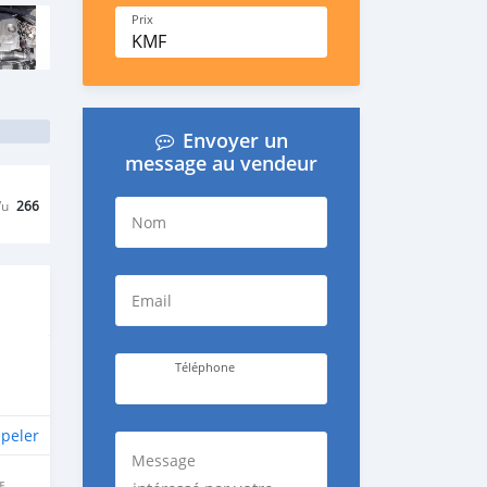
Prix
KMF
Envoyer un
message au vendeur
Vu
266
Nom
Email
Téléphone
peler
Message
E