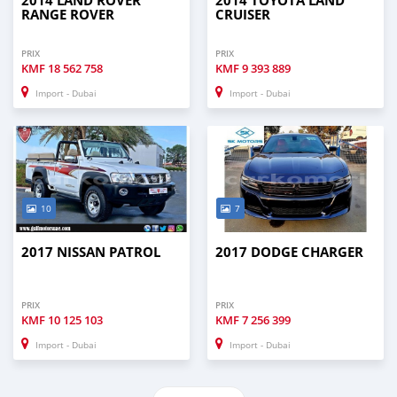
2014 LAND ROVER
2014 TOYOTA LAND
RANGE ROVER
CRUISER
PRIX
PRIX
KMF
18 562 758
KMF
9 393 889
Import - Dubai
Import - Dubai
10
7
2017 NISSAN PATROL
2017 DODGE CHARGER
PRIX
PRIX
KMF
10 125 103
KMF
7 256 399
Import - Dubai
Import - Dubai