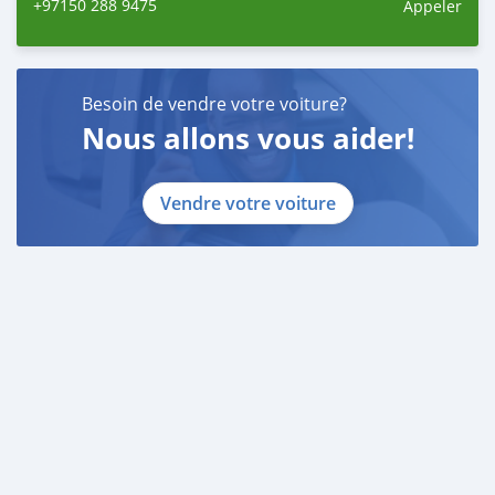
+97150 288 9475
Appeler
Besoin de vendre votre voiture?
Nous allons vous aider!
Vendre votre voiture