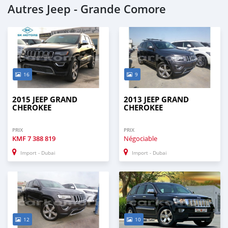
Autres Jeep - Grande Comore
16
9
2015 JEEP GRAND
2013 JEEP GRAND
CHEROKEE
CHEROKEE
PRIX
PRIX
KMF
7 388 819
Négociable
Import - Dubai
Import - Dubai
12
10