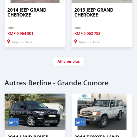
2014 JEEP GRAND
2013 JEEP GRAND
CHEROKEE
CHEROKEE
PRIX
PRIX
KMF
9 964 301
KMF
5 062 758
Import - Dubai
Import - Dubai
Afficher plus
Autres Berline - Grande Comore
10
10