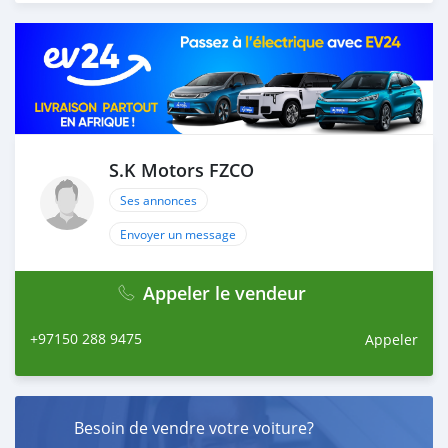
proforma invoice for the banking transaction. 4. After
you pay the car price, we arrange your shipment, and
load your car towards your destination. 5. Post loading
your car, we send you the BL copy confirmation. 6.
Once you receive your car, you confirm us, and we are
done with the process. We are taking these steps to
ensure that our clients do not have to Travel. And please
note, SK Motors is one of the leading car exporters in
S.K Motors FZCO
UAE, and we put a high emphasize on our customer
Ses annonces
satisfaction. We are always her
Envoyer un message
Appeler le vendeur
+97150 288 9475
Appeler
Besoin de vendre votre voiture?