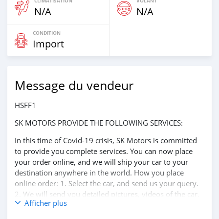
CLIMATISATION
VOLANT
N/A
N/A
CONDITION
Import
Message du vendeur
HSFF1
SK MOTORS PROVIDE THE FOLLOWING SERVICES:
In this time of Covid-19 crisis, SK Motors is committed
to provide you complete services. You can now place
your order online, and we will ship your car to your
destination anywhere in the world. How you place
online order: 1. Select the car, and send us your query.
2. We will send you detailed pictures, videos of the car,
Afficher plus
and show you the car on online video call conference. 3.
Once we agree on a certain price, we will send you a