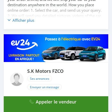
destination anywhere in the world. How you place
online order: 1. Select the car, and send us your query.
2. We will send you detailed pictures, videos of the car,
Afficher plus
and show you the car on online video call conference. 3.
Once we agree on a certain price, we will send you a
proforma invoice for the banking transaction. 4. After
you pay the car price, we arrange your shipment, and
load your car towards your destination. 5. Post loading
your car, we send you the BL copy confirmation. 6.
Once you receive your car, you confirm us, and we are
done with the process. We are taking these steps to
ensure that our clients do not have to Travel. And please
note, SK Motors is one of the leading car exporters in
S.K Motors FZCO
UAE, and we put a high emphasize on our customer
Ses annonces
satisfaction. We are always h
Envoyer un message
Appeler le vendeur