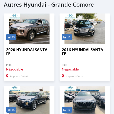
Autres Hyundai - Grande Comore
15
13
2020 HYUNDAI SANTA
2016 HYUNDAI SANTA
FE
FE
PRIX
PRIX
Négociable
Négociable
Import - Dubai
Import - Dubai
16
16