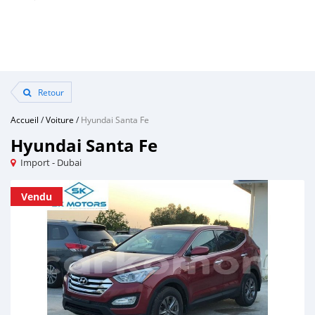
Retour
Accueil
/
Voiture
/
Hyundai Santa Fe
Hyundai Santa Fe
Import - Dubai
Vendu
Vendu
Vendu
Vendu
Vendu
Vendu
Vendu
Vendu
Vendu
Vendu
Vendu
Vendu
Vendu
Vendu
Vendu