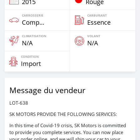
2015
Rouge
CARROSSERIE
CARBURANT
Compacte
Essence
CLIMATISATION
VOLANT
N/A
N/A
CONDITION
Import
Message du vendeur
LOT-638
SK MOTORS PROVIDE THE FOLLOWING SERVICES:
In this time of Covid-19 crisis, SK Motors is committed
to provide you complete services. You can now place
your order online, and we will ship your car to your