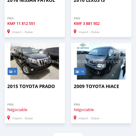
2016 NISSAN PATROL
2010 LEXUS IS
PRIX
PRIX
KMF
11 812 551
KMF
3 881 502
Import - Dubai
Import - Dubai
8
16
2015 TOYOTA PRADO
2009 TOYOTA HIACE
PRIX
PRIX
Négociable
Négociable
Import - Dubai
Import - Dubai