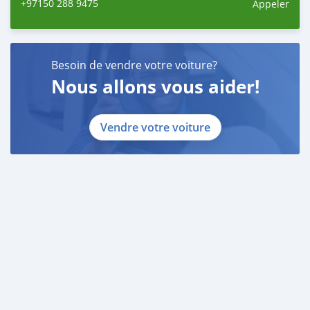
+97150 288 9475
Appeler
Besoin de vendre votre voiture?
Nous allons vous aider!
Vendre votre voiture