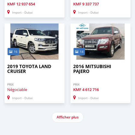
KMF
12 937 654
KMF
9 337 737
Import - Dubai
Import - Dubai
16
14
2019 TOYOTA LAND
2016 MITSUBISHI
CRUISER
PAJERO
PRIX
PRIX
Négociable
KMF
4 612 716
Import - Dubai
Import - Dubai
Afficher plus