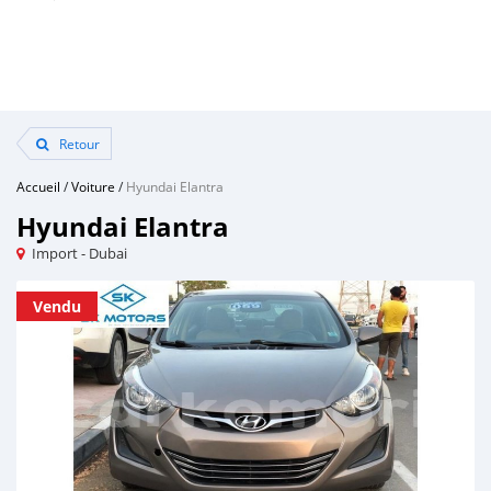
Retour
Accueil
/
Voiture
/
Hyundai Elantra
Hyundai Elantra
Import - Dubai
Vendu
Vendu
Vendu
Vendu
Vendu
Vendu
Vendu
Vendu
Vendu
Vendu
Vendu
Vendu
Vendu