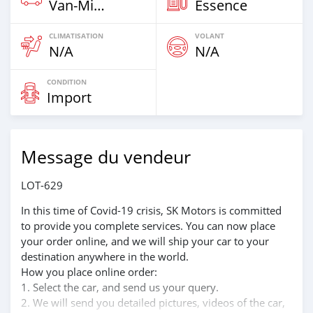
Van‒Minibus
Essence
CLIMATISATION
VOLANT
N/A
N/A
CONDITION
Import
Message du vendeur
LOT-629
In this time of Covid-19 crisis, SK Motors is committed
to provide you complete services. You can now place
your order online, and we will ship your car to your
destination anywhere in the world.
How you place online order:
1. Select the car, and send us your query.
2. We will send you detailed pictures, videos of the car,