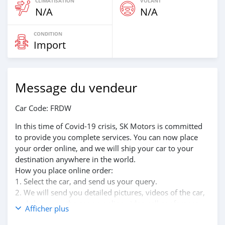
CLIMATISATION
VOLANT
N/A
N/A
CONDITION
Import
Message du vendeur
Car Code: FRDW
In this time of Covid-19 crisis, SK Motors is committed
to provide you complete services. You can now place
your order online, and we will ship your car to your
destination anywhere in the world.
How you place online order:
1. Select the car, and send us your query.
2. We will send you detailed pictures, videos of the car,
and show you the car on online video call conference.
Afficher plus
3. Once we agree on a certain price, we will send you a