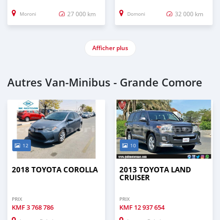
27 000 km
32 000 km
Moroni
Domoni
Afficher plus
Autres Van‒Minibus - Grande Comore
12
10
2018 TOYOTA COROLLA
2013 TOYOTA LAND
CRUISER
PRIX
PRIX
KMF
3 768 786
KMF
12 937 654