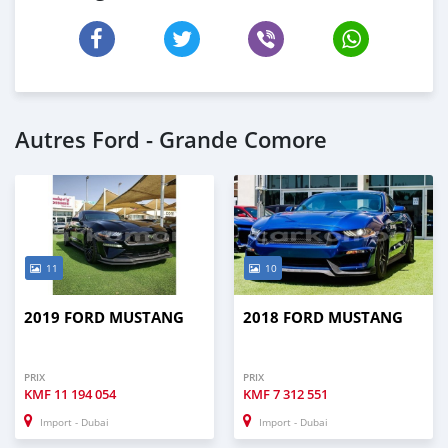
Autres Ford - Grande Comore
11
10
2019 FORD MUSTANG
2018 FORD MUSTANG
PRIX
PRIX
KMF
11 194 054
KMF
7 312 551
Import - Dubai
Import - Dubai