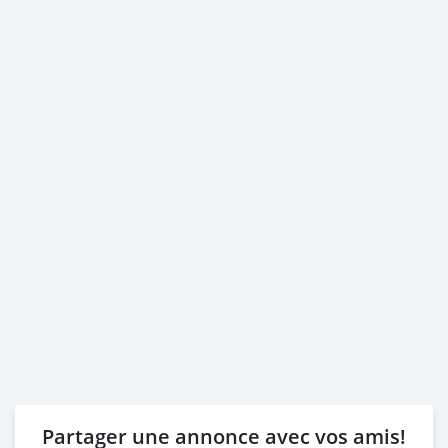
3- Passport & Visa copies
4- Emirates ID copy
( Note: Please contact us if you have received only one
or no salaries and work for a listed company)
Self Employed:
1- Trade License
2- MOA.
3- Passport copies of all partners
4- Passport an
Partager une annonce avec vos amis!