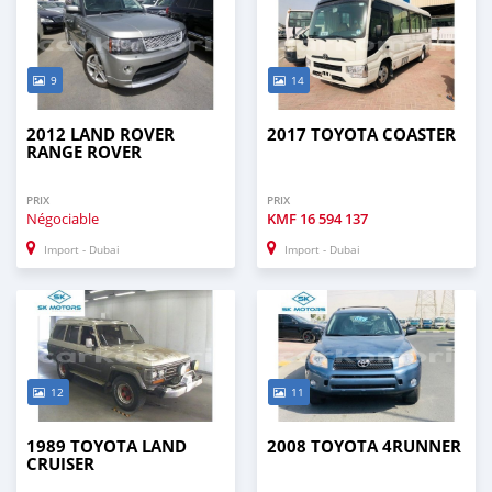
9
14
2012 LAND ROVER
2017 TOYOTA COASTER
RANGE ROVER
PRIX
PRIX
Négociable
KMF
16 594 137
Import - Dubai
Import - Dubai
12
11
1989 TOYOTA LAND
2008 TOYOTA 4RUNNER
CRUISER