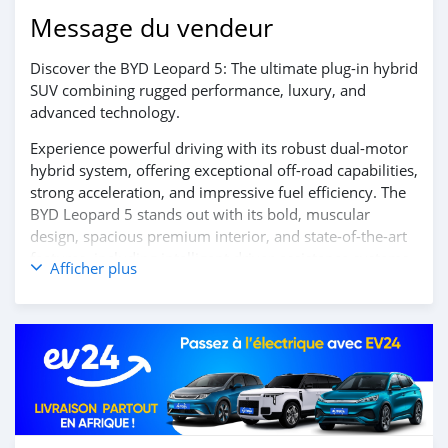
Message du vendeur
Discover the BYD Leopard 5: The ultimate plug-in hybrid
SUV combining rugged performance, luxury, and
advanced technology.
Experience powerful driving with its robust dual-motor
hybrid system, offering exceptional off-road capabilities,
strong acceleration, and impressive fuel efficiency. The
BYD Leopard 5 stands out with its bold, muscular
design, spacious premium interior, and state-of-the-art
features, including intelligent driver-assistance systems
Afficher plus
and a cutting-edge infotainment suite.
Contact us today to learn more and schedule your test
drive!