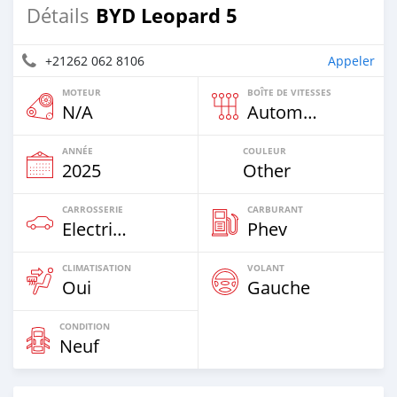
BYD Leopard 5
Détails
+21262 062 8106
Appeler
MOTEUR
BOÎTE DE VITESSES
N/A
Automatique
ANNÉE
COULEUR
2025
Other
CARROSSERIE
CARBURANT
Electric EV
Phev
CLIMATISATION
VOLANT
Oui
Gauche
CONDITION
Neuf