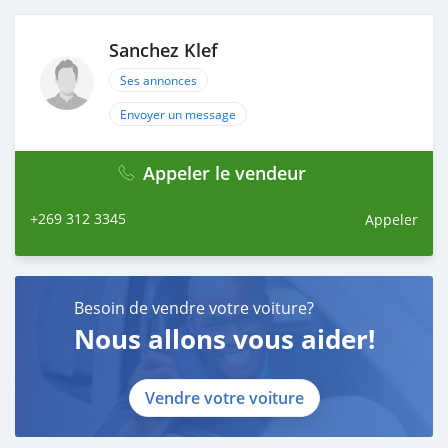
Sanchez Klef
Ses annonces
Envoyer un message
Appeler le vendeur
+269 312 3345
Appeler
Besoin de vendre votre voiture?
Nous allons vous aider!
Vendre votre voiture