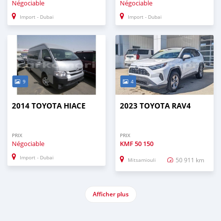
Négociable
Négociable
Import - Dubai
Import - Dubai
9
4
2014 TOYOTA HIACE
2023 TOYOTA RAV4
PRIX
PRIX
Négociable
KMF
50 150
Import - Dubai
50 911 km
Mitsamiouli
Afficher plus