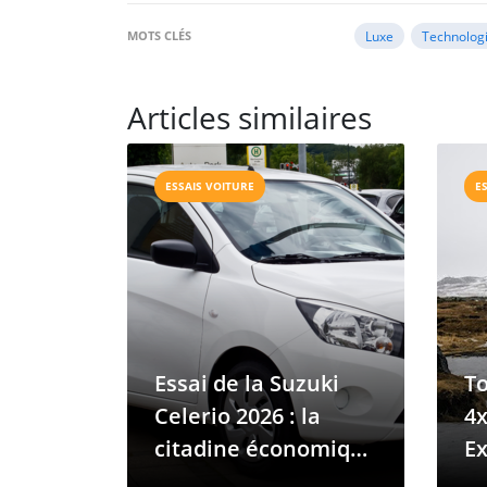
MOTS CLÉS
Luxe
Technolog
Articles similaires
ESSAIS VOITURE
E
Essai de la Suzuki
To
Celerio 2026 : la
4x
citadine économique
Ex
des Comores
P