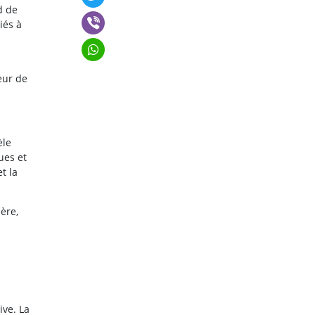
d de
iés à
eur de
èle
ues et
t la
ère,
ive. La