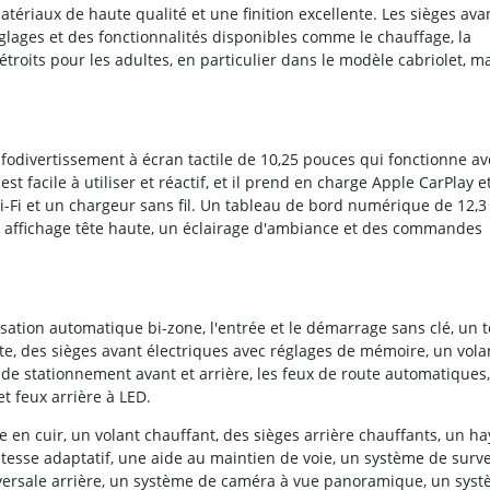
tériaux de haute qualité et une finition excellente. Les sièges ava
lages et des fonctionnalités disponibles comme le chauffage, la
 étroits pour les adultes, en particulier dans le modèle cabriolet, m
infodivertissement à écran tactile de 10,25 pouces qui fonctionne av
st facile à utiliser et réactif, et il prend en charge Apple CarPlay e
Wi-Fi et un chargeur sans fil. Un tableau de bord numérique de 12,3
n affichage tête haute, un éclairage d'ambiance et des commandes
sation automatique bi-zone, l'entrée et le démarrage sans clé, un t
te, des sièges avant électriques avec réglages de mémoire, un vola
 de stationnement avant et arrière, les feux de route automatiques
t feux arrière à LED.
ie en cuir, un volant chauffant, des sièges arrière chauffants, un h
itesse adaptatif, une aide au maintien de voie, un système de surve
nsversale arrière, un système de caméra à vue panoramique, un sys