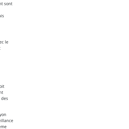
nt sont
ais
ec le
t
oit
nt
, des
ayon
illance
tème