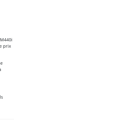
t M440i
e prix
de
à
ls