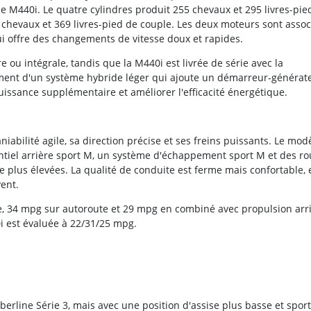
 M440i. Le quatre cylindres produit 255 chevaux et 295 livres-pie
 chevaux et 369 livres-pied de couple. Les deux moteurs sont assoc
i offre des changements de vitesse doux et rapides.
 ou intégrale, tandis que la M440i est livrée de série avec la
ement d'un système hybride léger qui ajoute un démarreur-générat
puissance supplémentaire et améliorer l'efficacité énergétique.
niabilité agile, sa direction précise et ses freins puissants. Le mod
ntiel arrière sport M, un système d'échappement sport M et des ro
lus élevées. La qualité de conduite est ferme mais confortable, e
vent.
le, 34 mpg sur autoroute et 29 mpg en combiné avec propulsion arri
i est évaluée à 22/31/25 mpg.
a berline Série 3, mais avec une position d'assise plus basse et sport