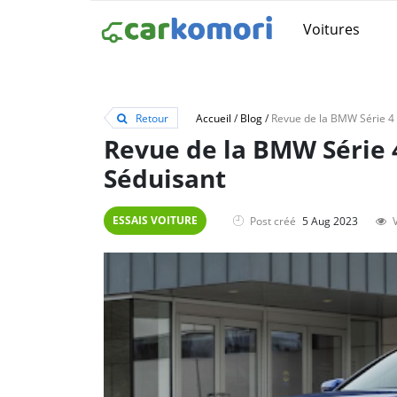
Voitures
Retour
Accueil
/
Blog
/
Revue de la BMW Série 
Séduisant
ESSAIS VOITURE
Post créé
5 Aug 2023