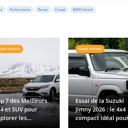
ie
Performance
Revue
Coupé
BMW Série4
SSAIS VOITURE
ESSAIS VOITURE
p 7 des Meilleurs
Essai de la Suzuki
4 et SUV pour
Jimny 2026 : le 4x4
plorer les
compact idéal pou
aysages Accidentés
les routes des îles