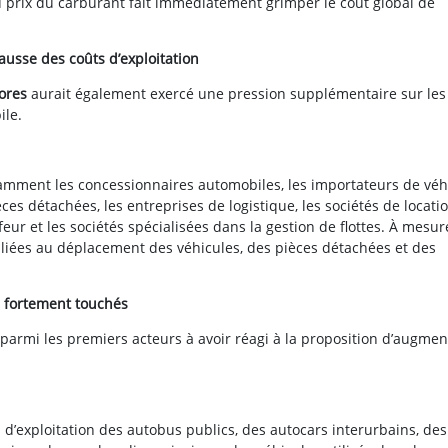
u prix du carburant fait immédiatement grimper le coût global de
usse des coûts d’exploitation
ores
aurait également exercé une pression supplémentaire sur les
ile.
amment les concessionnaires automobiles, les importateurs de véh
èces détachées, les entreprises de logistique, les sociétés de locati
eur et les sociétés spécialisées dans la gestion de flottes. À mesu
iées au déplacement des véhicules, des pièces détachées et des
s fortement touchés
parmi les premiers acteurs à avoir réagi à la proposition d’augmen
d’exploitation des autobus publics, des autocars interurbains, des