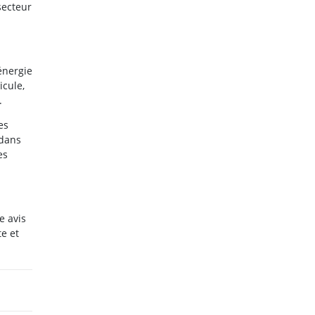
secteur
’énergie
icule,
.
es
 dans
es
e avis
e et