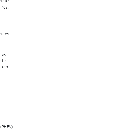
cteur
ires,
cules.
ines
tits
nuent
(PHEV),