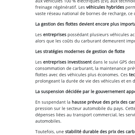
aux véhicules 100 % électriques (EV), aux techn
freinage régénératif. Les
véhicules hybrides
perme
vaste réseau national de bornes de recharge, ce 
La gestion des flottes devient encore plus import
Les
entreprises
possédant plusieurs véhicules acc
alors que les coûts du carburant demeurent impr
Les stratégies modernes de gestion de flotte
Les
entreprises investissent
dans le suivi GPS des
consommation de carburant, la maintenance préven
flottes avec des véhicules plus économes. Ces
te
prolongeant la durée de vie des véhicules et en d
La suspension décidée par le gouvernement app
En suspendant la
hausse prévue des prix des ca
pression sur le secteur automobile du pays. Cet
dépenses liées au transport commercial, les servic
automobiles.
Toutefois, une
stabilité durable des prix des car