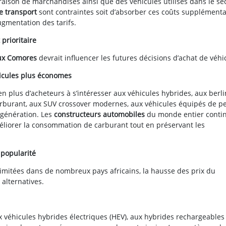
ivraison de marchandises ainsi que des véhicules utilisés dans le se
e transport
sont contraintes soit d’absorber ces coûts supplémenta
ugmentation des tarifs.
 prioritaire
aux Comores
devrait influencer les futures décisions d’achat de véhi
hicules plus économes
en plus d’acheteurs à s’intéresser aux véhicules hybrides, aux berl
burant, aux SUV crossover modernes, aux véhicules équipés de pe
 génération. Les
constructeurs automobiles
du monde entier conti
liorer la consommation de carburant tout en préservant les
 popularité
limitées dans de nombreux pays africains, la hausse des prix du
 alternatives.
x véhicules hybrides électriques (HEV), aux hybrides rechargeables 