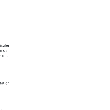
icules,
on de
re que
tation