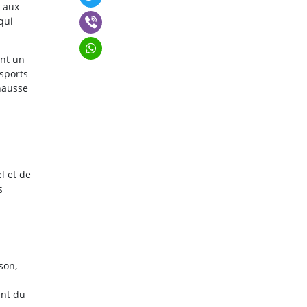
, aux
qui
ont un
nsports
hausse
l et de
s
ison,
ent du