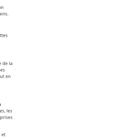
un
ains.
ttes
e de la
des
ut en
a
es, les
eprises
 et