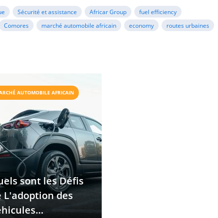
ue
Sécurité et assistance
Africar Group
fuel efficiency
Comores
marché automobile africain
economy
routes urbaines
ARCHÉ AUTOMOBILE AFRICAIN
els sont les Défis
 L'adoption des
hicules