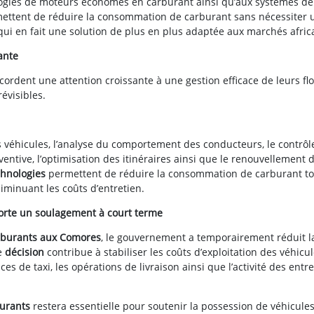
ologies de moteurs économes en carburant ainsi qu’aux systèmes de
ttent de réduire la consommation de carburant sans nécessiter 
qui en fait une solution de plus en plus adaptée aux marchés afric
ante
ordent une attention croissante à une gestion efficace de leurs flo
évisibles.
 véhicules, l’analyse du comportement des conducteurs, le contrôl
tive, l’optimisation des itinéraires ainsi que le renouvellement 
chnologies
permettent de réduire la consommation de carburant to
iminuant les coûts d’entretien.
orte un soulagement à court terme
rburants aux Comores
, le gouvernement a temporairement réduit l
te
décision
contribue à stabiliser les coûts d’exploitation des véhicul
es de taxi, les opérations de livraison ainsi que l’activité des entr
burants
restera essentielle pour soutenir la possession de véhicules