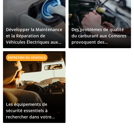
Développer la Maintenance
Des problèmes de qualité
et la Réparation de
du carburant aux Comores
Véhicules Électriques aux
provoquent des
Comores : Ce Qu'il Faut
dysfonctionnements de
Pour Croître
véhicules sur toute l'île
ENTRETIEN DU VÉHICULE
Les équipements de
sécurité essentiels à
rechercher dans votre
prochain véhicule