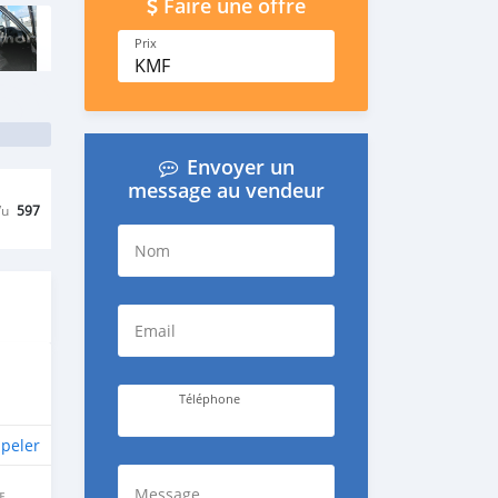
Faire une offre
Prix
KMF
Envoyer un
message au vendeur
Vu
597
Nom
Email
Téléphone
peler
Message
E