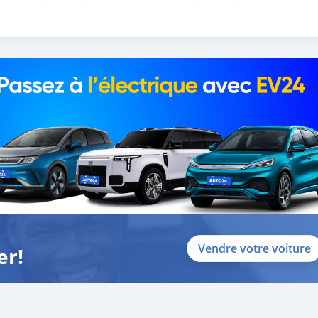
 help you, and guide you towards the
Vendre votre voiture
er!