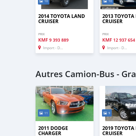
10
10
2014 TOYOTA LAND
2013 TOYOTA
CRUISER
CRUISER
PRIX
PRIX
KMF
KMF
9 393 889
12 937 654
Import - Dubai
Import - Dubai
Autres Camion‒Bus - Gr
11
9
2011 DODGE
2019 TOYOTA
CHARGER
CRUISER