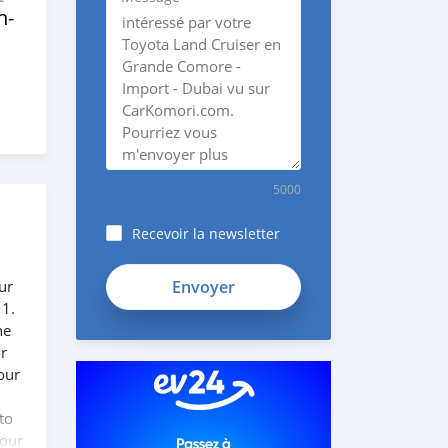
n‒
5000
Recevoir la newsletter
ur
 1.
he
or
our
to
 our