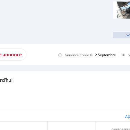
te annonce
Annonce créée le
2 Septembre
rd'hui
Ap
CARROSSERI