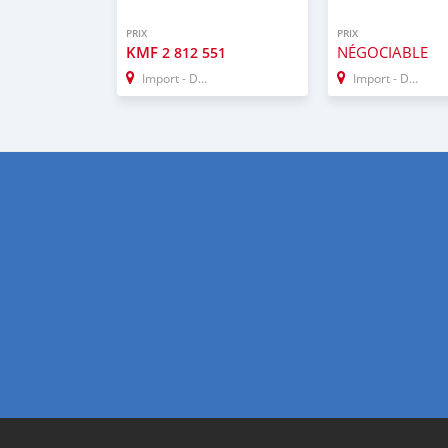
PRIX
PRIX
KMF
NÉGOCIABLE
2 812 551
Import - Dubai
Import - Dubai