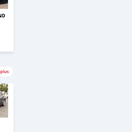
ND
 plus