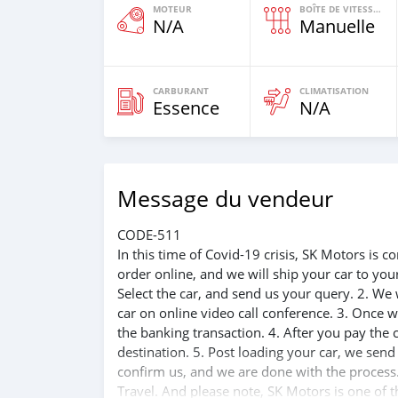
MOTEUR
BOÎTE DE VITESSES
N/A
Manuelle
CARBURANT
CLIMATISATION
Essence
N/A
Message du vendeur
CODE-511
In this time of Covid-19 crisis, SK Motors is
order online, and we will ship your car to yo
Select the car, and send us your query. 2. We 
car on online video call conference. 3. Once w
the banking transaction. 4. After you pay the
destination. 5. Post loading your car, we sen
confirm us, and we are done with the process.
Travel. And please note, SK Motors is one of 