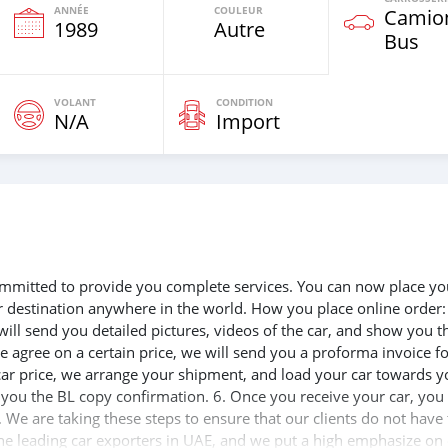
ANNÉE
COULEUR
Camio
1989
Autre
Bus
VOLANT
CONDITION
N/A
Import
 committed to provide you complete services. You can now place yo
ur destination anywhere in the world. How you place online order:
will send you detailed pictures, videos of the car, and show you t
e agree on a certain price, we will send you a proforma invoice f
 car price, we arrange your shipment, and load your car towards y
d you the BL copy confirmation. 6. Once you receive your car, you
 We are taking these steps to ensure that our clients do not have 
the leading car exporters in UAE, and we put a high emphasize on