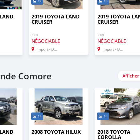
12
16
 LAND
2019 TOYOTA LAND
2019 TOYOTA LA
CRUISER
CRUISER
PRIX
PRIX
NÉGOCIABLE
NÉGOCIABLE
Import - Dubai
Import - Dubai
ande Comore
Afficher
14
14
 LAND
2008 TOYOTA HILUX
2018 TOYOTA
COROLLA