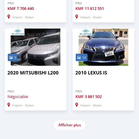
PRIX
PRIX
KMF
7 706 440
KMF
11 812 551
Import - Dubai
Import - Dubai
3
14
2020 MITSUBISHI L200
2010 LEXUS IS
PRIX
PRIX
Négociable
KMF
3 881 502
Import - Dubai
Import - Dubai
Afficher plus