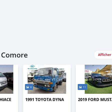
e Comore
Afficher
8
11
HIACE
1991 TOYOTA DYNA
2019 FORD MUS