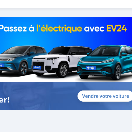
o help you, and guide you towards
Vendre votre voiture
er!