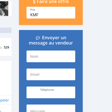
Faire une offre
Prix
KMF
Envoyer un
message au vendeur
Vu
529
Nom
Email
Téléphone
peler
Message
E