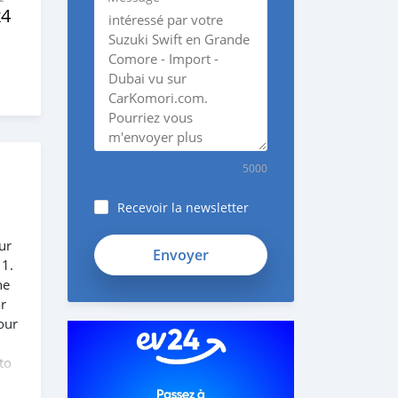
x4
5000
Recevoir la newsletter
ur
 1.
he
or
our
to
 our