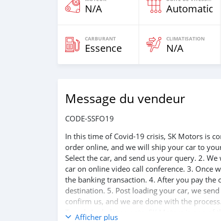
N/A
Automatiqu
CARBURANT
CLIMATISATION
Essence
N/A
Message du vendeur
CODE-SSFO19
In this time of Covid-19 crisis, SK Motors is
order online, and we will ship your car to yo
Select the car, and send us your query. 2. We 
car on online video call conference. 3. Once w
the banking transaction. 4. After you pay the
destination. 5. Post loading your car, we sen
confirm us, and we are done with the process.
Travel. And please note, SK Motors is one of 
Afficher plus