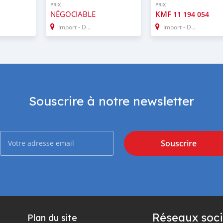
PRIX
PRIX
NÉGOCIABLE
KMF
11 194 054
Import - Dubai
Import - Dubai
Souscrire à notre newsletter
Souscrire
Réseaux soci
Plan du site