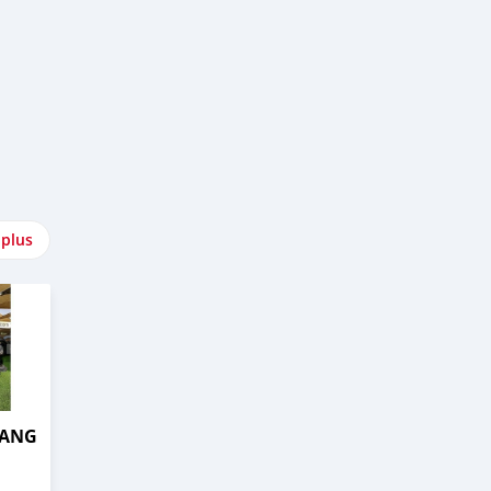
 plus
TANG