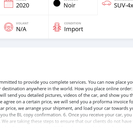
e
2020
Noir
SUV‒4
VOLANT
CONDITION
N/A
Import
 committed to provide you complete services. You can now place yo
ur destination anywhere in the world. How you place online order:
will send you detailed pictures, videos of the car, and show you t
e agree on a certain price, we will send you a proforma invoice f
 car price, we arrange your shipment, and load your car towards y
d you the BL copy confirmation. 6. Once you receive your car, you
 We are taking these steps to ensure that our clients do not have 
the leading car exporters in UAE, and we put a high emphasize on