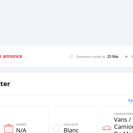
te annonce
Annonce créée le
25 Mai
ter
Ap
CARROSSERI
Vans /
ANNÉE
COULEUR
Camio
N/A
Blanc