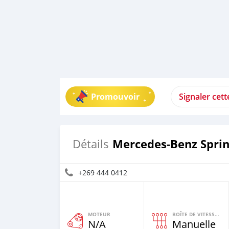
Promouvoir
Signaler cet
Mercedes‒Benz Sprin
Détails
+269 444 0412
MOTEUR
BOÎTE DE VITESSES
N/A
Manuelle