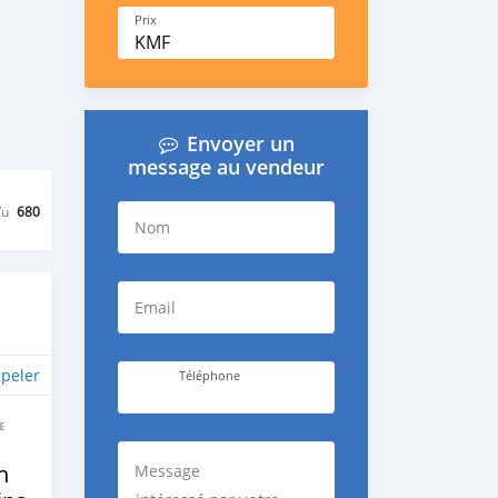
Prix
KMF
Envoyer un
message au vendeur
Vu
680
Nom
Email
peler
Téléphone
E
n
Message