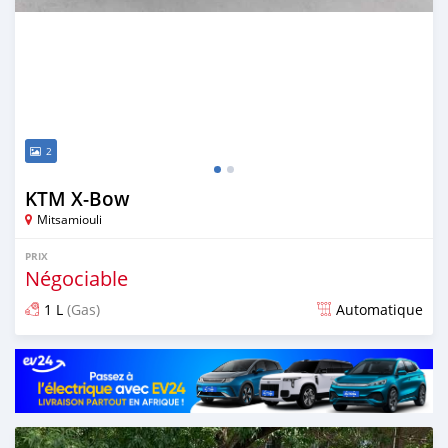
2
KTM X-Bow
Mitsamiouli
PRIX
Négociable
1 L
(Gas)
Automatique
Publié il y a environ 5 ans