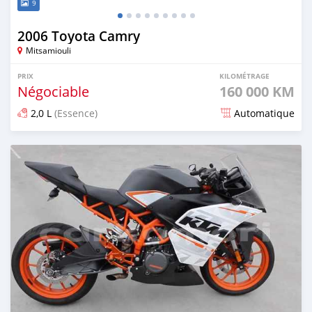
9
2006 Toyota Camry
Mitsamiouli
PRIX
KILOMÉTRAGE
Négociable
160 000 KM
2,0 L
(Essence)
Automatique
Publié il y a environ 4 ans